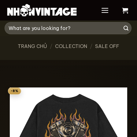
Skip
to
content
Tìm
kiếm:
TRANG CHỦ
/
COLLECTION
/
SALE OFF
-8%