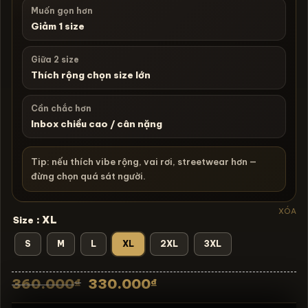
Muốn gọn hơn
Giảm 1 size
Giữa 2 size
Thích rộng chọn size lớn
Cần chắc hơn
Inbox chiều cao / cân nặng
Tip: nếu thích vibe rộng, vai rơi, streetwear hơn —
đừng chọn quá sát người.
XÓA
: XL
Size
S
M
L
XL
2XL
3XL
Giá
Giá
360.000
330.000
₫
₫
gốc
hiện