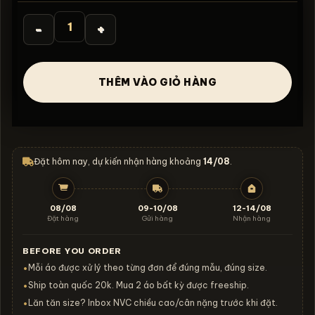
là:
tại
360.000₫.
là:
330.000₫.
Áo thun Iron Builders and Bikers - B155 số lượng
THÊM VÀO GIỎ HÀNG
Đặt hôm nay, dự kiến nhận hàng khoảng
14/08
.
08/08
09-10/08
12-14/08
Đặt hàng
Gửi hàng
Nhận hàng
BEFORE YOU ORDER
Mỗi áo được xử lý theo từng đơn để đúng mẫu, đúng size.
•
Ship toàn quốc 20k. Mua 2 áo bất kỳ được freeship.
•
Lăn tăn size? Inbox NVC chiều cao/cân nặng trước khi đặt.
•