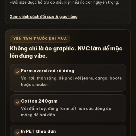
Đổi size được hỗ trợ có điều kiện nếu áo còn nguyên trạng.
•
Xem chính sách đổi size & giao hàng
YÊN TÂM TRƯỚC KHI MUA
Không chỉ là áo graphic. NVC làm để mặc
lên đúng vibe.
Form oversized rõ dáng
✓
Vai rơi, thân rộng, dễ phối với jeans, cargo, boots
hoặc sneaker.
Cotton 240gsm
✓
Vải đầm tay, đứng form tốt hơn các dòng áo
mỏng dễ bai dão.
In PET theo đơn
✓