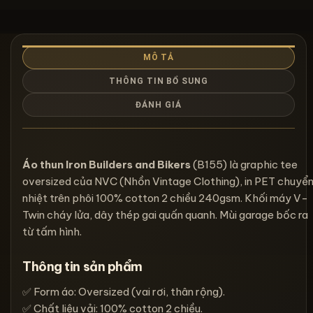
MÔ TẢ
THÔNG TIN BỔ SUNG
ĐÁNH GIÁ
Áo thun Iron Builders and Bikers
(B155) là graphic tee
oversized của NVC (Nhồn Vintage Clothing), in PET chuyể
nhiệt trên phôi 100% cotton 2 chiều 240gsm. Khối máy V-
Twin cháy lửa, dây thép gai quấn quanh. Mùi garage bốc ra
từ tấm hình.
Thông tin sản phẩm
✅ Form áo: Oversized (vai rơi, thân rộng).
✅ Chất liệu vải: 100% cotton 2 chiều.