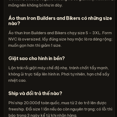
mỏng nên không bí như in dày.
Áo thun Iron Builders and Bikers có những size
nào?
Áo thun Iron Builders and Bikers chạy size S – 3XL. Form
NVC là oversized, lấy đúng size hay mặc là ra dáng rộng;
muốn gọn hơn thì giảm 1 size.
Giặt sao cho hình in bền?
Lộn trái rồi giặt máy chế độ nhẹ, tránh chất tẩy mạnh,
không ủi trực tiếp lên hình in. Phơi tự nhiên, hạn chế sấy
nhiệt cao.
Ship và đổi trả thế nào?
Phí ship 20.000đ toàn quốc, mua từ 2 áo trở lên được
freeship. Đổi size 1 lần nếu áo còn nguyên trạng; có lỗi thì
báo trong 3 ngày kể từ khi nhận hàng.