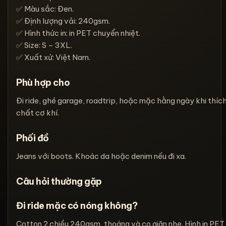
✅ Màu sắc: Đen.
✅ Định lượng vải: 240gsm.
✅ Hình thức in: in PET chuyển nhiệt.
✅ Size: S – 3XL.
✅ Xuất xứ: Việt Nam.
Phù hợp cho
Đi ride, ghé garage, roadtrip, hoặc mặc hằng ngày khi thíc
chất cơ khí.
Phối đồ
Jeans với boots. Khoác da hoặc denim nếu đi xa.
Câu hỏi thường gặp
Đi ride mặc có nóng không?
Cotton 2 chiều 240gsm, thoáng và co giãn nhẹ. Hình in PET