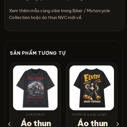
Xem thêm mẫu cùng vibe trong
Biker / Motorcycle
Collection
hoặc
áo thun NVC mới về
.
SẢN PHẨM TƯƠNG TỰ
CHRISTMAS
HORROR & HALLOWEEN
Áo thun
Áo thun