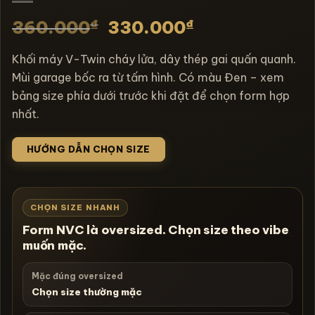
₫
₫
360.000
330.000
Khối máy V-Twin cháy lửa, dây thép gai quấn quanh.
Mùi garage bốc ra từ tấm hình. Có màu Đen – xem
bảng size phía dưới trước khi đặt để chọn form hợp
nhất.
HƯỚNG DẪN CHỌN SIZE
CHỌN SIZE NHANH
Form NVC là oversized. Chọn size theo vibe
muốn mặc.
Mặc đúng oversized
Chọn size thường mặc