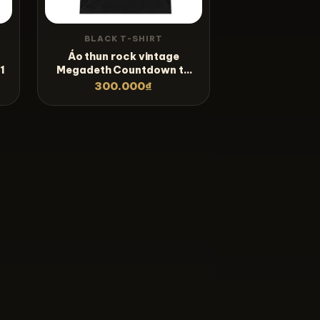
BLACK T-SHIRT
Áo thun rock vintage
1
Megadeth Countdown to
Extinction – B30
300.000
₫