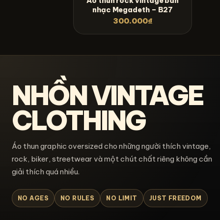
Áo thun rock vintage ban
nhạc Megadeth – B27
300.000
₫
NHỒN VINTAGE
CLOTHING
Áo thun graphic oversized cho những người thích vintage,
rock, biker, streetwear và một chút chất riêng không cần
giải thích quá nhiều.
NO AGES
NO RULES
NO LIMIT
JUST FREEDOM