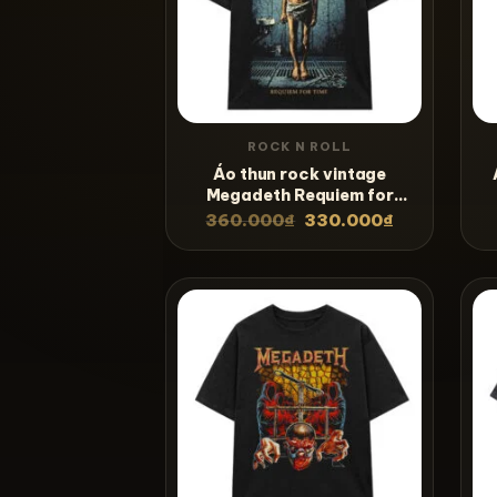
ROCK N ROLL
Áo thun rock vintage
Megadeth Requiem for
Time – B125
360.000
₫
330.000
₫