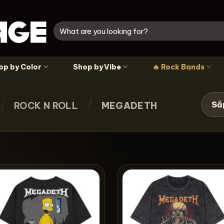
Tìm
kiếm:
op by Color
Shop by Vibe
🔥 Rock Bands
/
/
ROCK N ROLL
MEGADETH