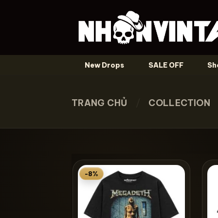
Skip
to
content
New Drops
SALE OFF
Sh
TRANG CHỦ
/
COLLECTION
-8%