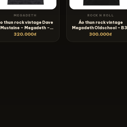
MEGADETH
ROCK N ROLL
o thun rock vintage Dave
Áo thun rock vintage
Mustaine – Megadeth –
Megadeth Oldschool – B3
WS15
320.000
₫
300.000
₫