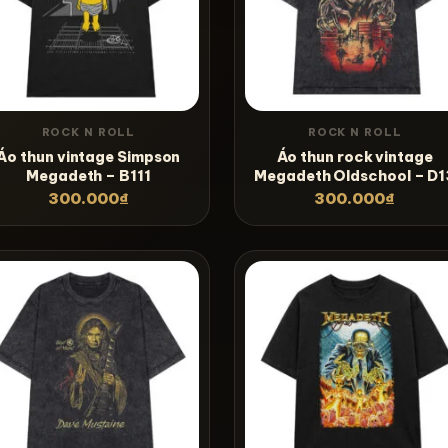
ROCK N ROLL
ROCK N ROLL
Áo thun vintage Simpson
Áo thun rock vintage
Megadeth – B111
Megadeth Oldschool – D1
300.000
₫
300.000
₫