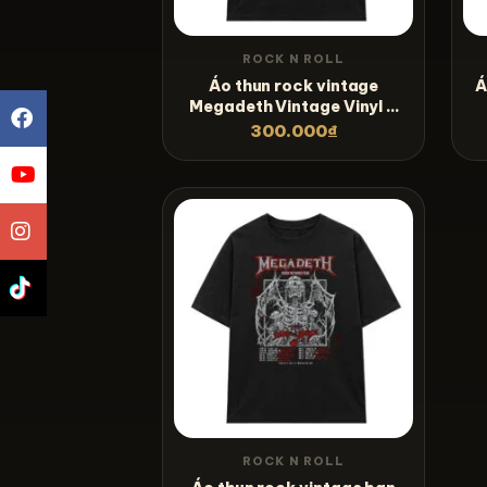
ROCK N ROLL
Áo thun rock vintage
Á
Megadeth Vintage Vinyl –
B54
300.000
₫
ROCK N ROLL