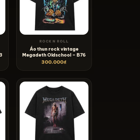
ROCK N ROLL
Áo thun rock vintage
3
Megadeth Oldschool – B76
300.000
₫