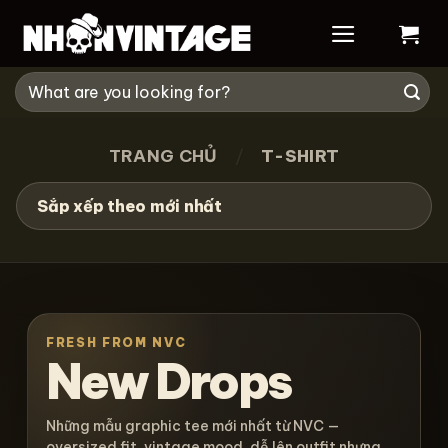
Skip
to
content
Tìm
kiếm:
TRANG CHỦ
/
T-SHIRT
FRESH FROM NVC
New Drops
Những mẫu graphic tee mới nhất từ NVC —
oversized fit, vintage mood, dễ lên outfit nhưng