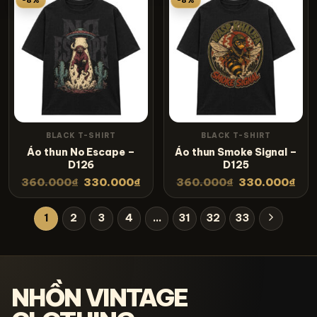
BLACK T-SHIRT
BLACK T-SHIRT
Áo thun No Escape –
Áo thun Smoke Signal –
D126
D125
360.000
₫
330.000
₫
360.000
₫
330.000
₫
1
2
3
4
…
31
32
33
NHỒN VINTAGE