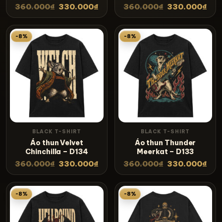
360.000
₫
330.000
₫
360.000
₫
330.000
₫
-8%
-8%
BLACK T-SHIRT
BLACK T-SHIRT
Áo thun Velvet
Áo thun Thunder
Chinchilla – D134
Meerkat – D133
360.000
₫
330.000
₫
360.000
₫
330.000
₫
-8%
-8%