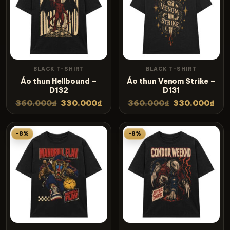
BLACK T-SHIRT
BLACK T-SHIRT
Áo thun Hellbound –
Áo thun Venom Strike –
D132
D131
360.000
₫
330.000
₫
360.000
₫
330.000
₫
-8%
-8%