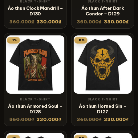
BLACK T-SHIRT
BLACK T-SHIRT
Áo thun Clock Mandrill –
Áo thun After Dark
D130
Condor – D129
360.000
₫
330.000
₫
360.000
₫
330.000
₫
-8%
-8%
BLACK T-SHIRT
BLACK T-SHIRT
Áo thun Armored Soul –
Áo thun Horned Sin –
D128
D127
360.000
₫
330.000
₫
360.000
₫
330.000
₫
-8%
-8%