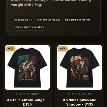
vẫn giữ chất riêng.
Oversized fit
Cotton 240gsm
PET print by order
Size support via inbox
-8%
-8%
BLACK T-SHIRT
BLACK T-SHIRT
Áo thun Anthill Songs –
Áo thun Spikes And
D136
Shadow – D135