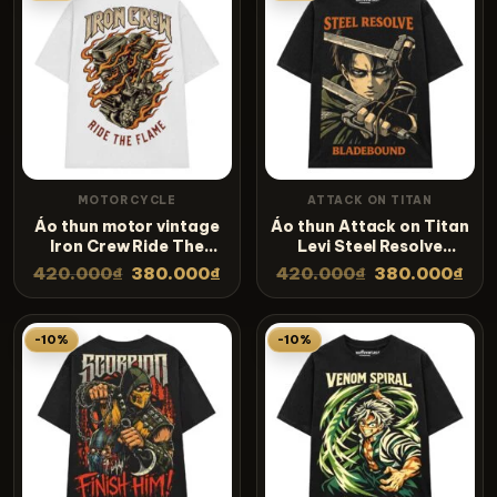
MOTORCYCLE
ATTACK ON TITAN
Áo thun motor vintage
Áo thun Attack on Titan
Iron Crew Ride The
Levi Steel Resolve
Flame – SPW4
Bladebound – SPB14
420.000
₫
380.000
₫
420.000
₫
380.000
₫
-10%
-10%