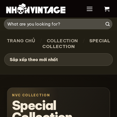
Skip
to
content
Tìm
kiếm:
TRANG CHỦ
/
COLLECTION
/
SPECIAL
COLLECTION
NVC COLLECTION
Special