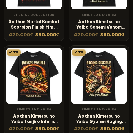
SPECIAL COLLECTION
KIMETSU NO YAIBA
Áo thun Mortal Kombat
Áo thun Kimetsu no
Scorpion Finish Him –
Yaiba Sanemi Venom
SPB13
Spiral – SPB12
420.000
₫
380.000
₫
420.000
₫
380.000
₫
-10%
-10%
KIMETSU NO YAIBA
KIMETSU NO YAIBA
Áo thun Kimetsu no
Áo thun Kimetsu no
Yaiba Tanjiro Inferno
Yaiba Gyomei Raging
Disciple – SPB11
Disciple – SPB10
420.000
₫
380.000
₫
420.000
₫
380.000
₫