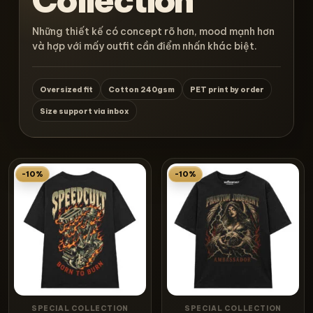
Collection
Những thiết kế có concept rõ hơn, mood mạnh hơn
và hợp với mấy outfit cần điểm nhấn khác biệt.
Oversized fit
Cotton 240gsm
PET print by order
Size support via inbox
-10%
-10%
SPECIAL COLLECTION
SPECIAL COLLECTION