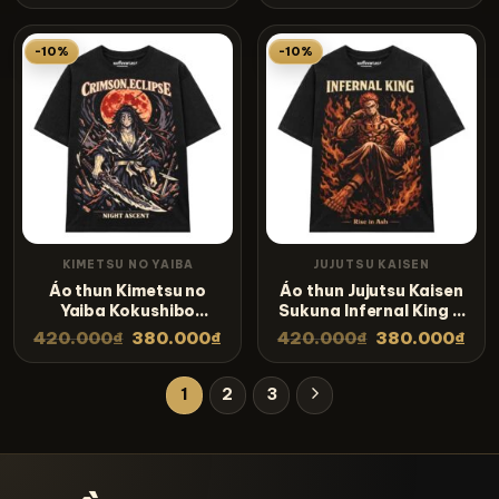
-10%
-10%
KIMETSU NO YAIBA
JUJUTSU KAISEN
Áo thun Kimetsu no
Áo thun Jujutsu Kaisen
Yaiba Kokushibo
Sukuna Infernal King –
Crimson Eclipse – SPB9
SPB8
420.000
₫
380.000
₫
420.000
₫
380.000
₫
1
2
3