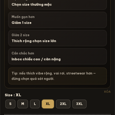
Chọn size thường mặc
Muốn gọn hơn
Giảm 1 size
Giữa 2 size
Thích rộng chọn size lớn
Cần chắc hơn
Inbox chiều cao / cân nặng
Tip: nếu thích vibe rộng, vai rơi, streetwear hơn —
đừng chọn quá sát người.
XÓA
: XL
Size
S
M
L
XL
2XL
3XL