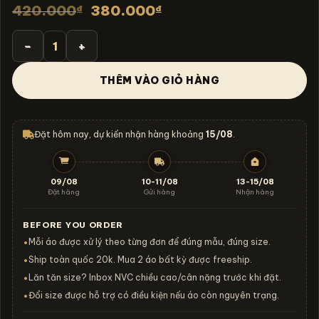
Giá
Giá
420.000
380.000
₫
₫
gốc
hiện
là:
tại
420.000₫.
là:
Áo thun Kimetsu no Yaiba Tanjiro Inferno Disciple - SPB11 
380.000₫.
THÊM VÀO GIỎ HÀNG
Đặt hôm nay, dự kiến nhận hàng khoảng
15/08
.
09/08
10-11/08
13-15/08
Đặt hàng
Gửi hàng
Nhận hàng
BEFORE YOU ORDER
Mỗi áo được xử lý theo từng đơn để đúng mẫu, đúng size.
•
Ship toàn quốc 20k. Mua 2 áo bất kỳ được freeship.
•
Lăn tăn size? Inbox NVC chiều cao/cân nặng trước khi đặt.
•
Đổi size được hỗ trợ có điều kiện nếu áo còn nguyên trạng.
•