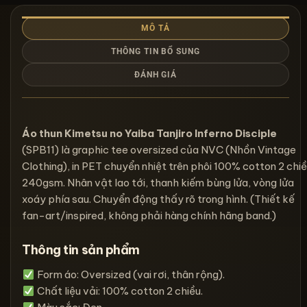
MÔ TẢ
THÔNG TIN BỔ SUNG
ĐÁNH GIÁ
Áo thun Kimetsu no Yaiba Tanjiro Inferno Disciple
(SPB11) là graphic tee oversized của NVC (Nhồn Vintage
Clothing), in PET chuyển nhiệt trên phôi 100% cotton 2 chi
240gsm. Nhân vật lao tới, thanh kiếm bùng lửa, vòng lửa
xoáy phía sau. Chuyển động thấy rõ trong hình. (Thiết kế
fan-art/inspired, không phải hàng chính hãng band.)
Thông tin sản phẩm
Form áo: Oversized (vai rơi, thân rộng).
Chất liệu vải: 100% cotton 2 chiều.