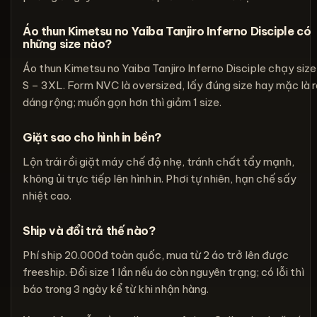
Áo thun Kimetsu no Yaiba Tanjiro Inferno Disciple có
những size nào?
Áo thun Kimetsu no Yaiba Tanjiro Inferno Disciple chạy size
S – 3XL. Form NVC là oversized, lấy đúng size hay mặc là r
dáng rộng; muốn gọn hơn thì giảm 1 size.
Giặt sao cho hình in bền?
Lộn trái rồi giặt máy chế độ nhẹ, tránh chất tẩy mạnh,
không ủi trực tiếp lên hình in. Phơi tự nhiên, hạn chế sấy
nhiệt cao.
Ship và đổi trả thế nào?
Phí ship 20.000đ toàn quốc, mua từ 2 áo trở lên được
freeship. Đổi size 1 lần nếu áo còn nguyên trạng; có lỗi thì
báo trong 3 ngày kể từ khi nhận hàng.