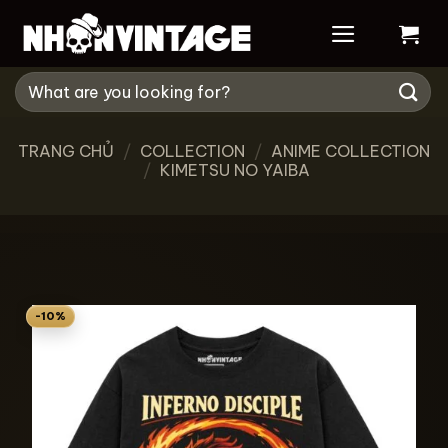
Bỏ
qua
nội
Tìm
dung
kiếm:
TRANG CHỦ
/
COLLECTION
/
ANIME COLLECTION
/
KIMETSU NO YAIBA
-10%