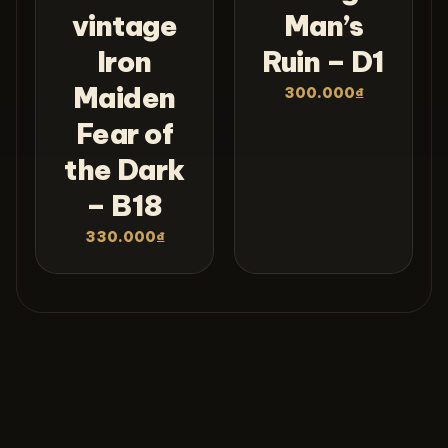
vintage
Man’s
Iron
Ruin – D1
Maiden
300.000
₫
Fear of
the Dark
– B18
330.000
₫