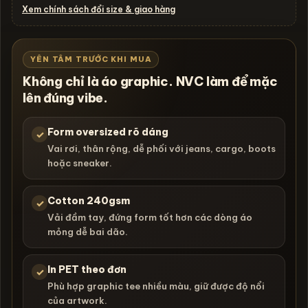
Xem chính sách đổi size & giao hàng
YÊN TÂM TRƯỚC KHI MUA
Không chỉ là áo graphic. NVC làm để mặc
lên đúng vibe.
Form oversized rõ dáng
✓
Vai rơi, thân rộng, dễ phối với jeans, cargo, boots
hoặc sneaker.
Cotton 240gsm
✓
Vải đầm tay, đứng form tốt hơn các dòng áo
mỏng dễ bai dão.
In PET theo đơn
✓
Phù hợp graphic tee nhiều màu, giữ được độ nổi
của artwork.