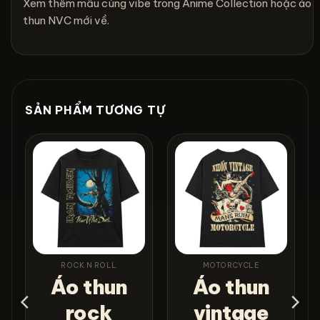
Xem thêm mẫu cùng vibe trong
Anime Collection
hoặc
áo
thun NVC mới về
.
SẢN PHẨM TƯƠNG TỰ
ROCK N ROLL
MOTORCYCLE
Áo thun
Áo thun
n
rock
vintage