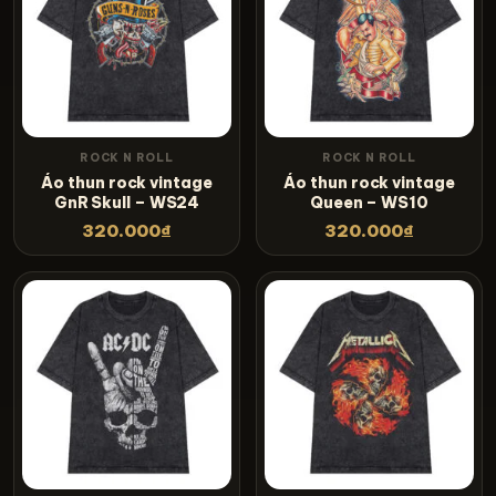
ROCK N ROLL
ROCK N ROLL
Áo thun rock vintage
Áo thun rock vintage
GnR Skull – WS24
Queen – WS10
320.000
₫
320.000
₫