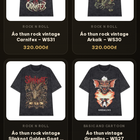
ROCK N ROLL
ROCK N ROLL
Áo thun rock vintage
Áo thun rock vintage
Carnifex – WS31
Arkaik – WS30
320.000
₫
320.000
₫
ROCK N ROLL
BASIC AND CARTOON
Áo thun rock vintage
Áo thun vintage
Slipknot Golden Goat –
Gremlins – WS27