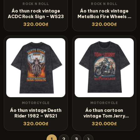
ROCK N ROLL
ROCK N ROLL
Áo thun rock vintage
Áo thun rock vintage
ACDC Rock Sign – WS23
Metallica Fire Wheels –
WS22
320.000
₫
320.000
₫
MOTORCYCLE
MOTORCYCLE
Áo thun vintage Death
Áo thun cartoon
Rider 1982 – WS21
vintage Tom Jerry
Riding – WS19
320.000
₫
320.000
₫
1
2
3