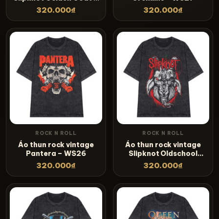
WS29
320.000
₫
320.000
₫
ROCK N ROLL
ROCK N ROLL
Áo thun rock vintage
Áo thun rock vintage
Pantera – WS26
Slipknot Oldschool
Goat – WS25
320.000
₫
320.000
₫