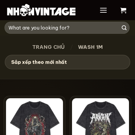
Skip
to
content
Tìm
kiếm:
TRANG CHỦ
/
WASH 1M