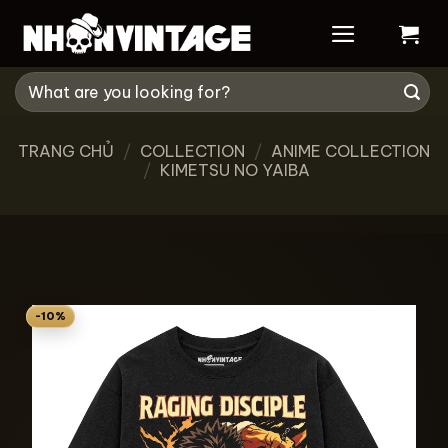
Skip
to
content
Tìm
kiếm:
TRANG CHỦ
/
COLLECTION
/
ANIME COLLECTION
/
KIMETSU NO YAIBA
-10%