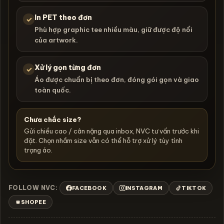
In PET theo đơn
✓
Phù hợp graphic tee nhiều màu, giữ được độ nổi
của artwork.
Xử lý gọn từng đơn
✓
Áo được chuẩn bị theo đơn, đóng gói gọn và giao
toàn quốc.
Chưa chắc size?
Gửi chiều cao / cân nặng qua inbox, NVC tư vấn trước khi
đặt. Chọn nhầm size vẫn có thể hỗ trợ xử lý tùy tình
trạng áo.
FOLLOW NVC:
FACEBOOK
INSTAGRAM
TIKTOK
SHOPEE