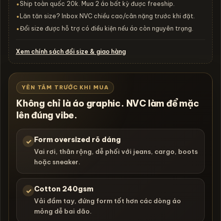
Ship toàn quốc 20k. Mua 2 áo bất kỳ được freeship.
•
Lăn tăn size? Inbox NVC chiều cao/cân nặng trước khi đặt.
•
Đổi size được hỗ trợ có điều kiện nếu áo còn nguyên trạng.
•
Xem chính sách đổi size & giao hàng
YÊN TÂM TRƯỚC KHI MUA
Không chỉ là áo graphic. NVC làm để mặc
lên đúng vibe.
Form oversized rõ dáng
✓
Vai rơi, thân rộng, dễ phối với jeans, cargo, boots
hoặc sneaker.
Cotton 240gsm
✓
Vải đầm tay, đứng form tốt hơn các dòng áo
mỏng dễ bai dão.