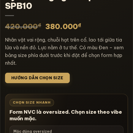
SPB10
₫
₫
420.000
380.000
Nhân vật vai rộng, chuỗi hạt trên cổ, lao tới giữa tia
lửa và nền đỏ. Lực nằm ở tư thế. Có màu Đen – xem
bảng size phía dưới trước khi đặt để chọn form hợp
nhất.
HƯỚNG DẪN CHỌN SIZE
CHỌN SIZE NHANH
Form NVC là oversized. Chọn size theo vibe
muốn mặc.
Mặc đúng oversized