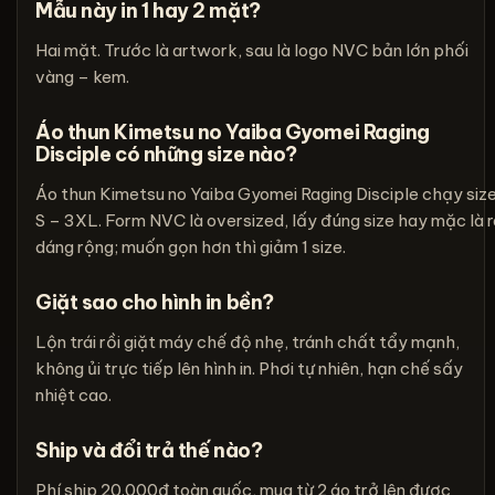
Mẫu này in 1 hay 2 mặt?
Hai mặt. Trước là artwork, sau là logo NVC bản lớn phối
vàng – kem.
Áo thun Kimetsu no Yaiba Gyomei Raging
Disciple có những size nào?
Áo thun Kimetsu no Yaiba Gyomei Raging Disciple chạy siz
S – 3XL. Form NVC là oversized, lấy đúng size hay mặc là r
dáng rộng; muốn gọn hơn thì giảm 1 size.
Giặt sao cho hình in bền?
Lộn trái rồi giặt máy chế độ nhẹ, tránh chất tẩy mạnh,
không ủi trực tiếp lên hình in. Phơi tự nhiên, hạn chế sấy
nhiệt cao.
Ship và đổi trả thế nào?
Phí ship 20.000đ toàn quốc, mua từ 2 áo trở lên được