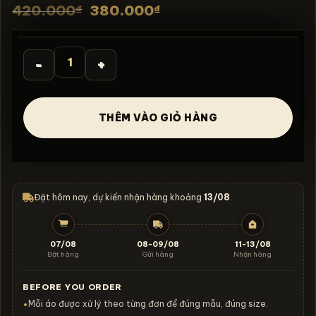
Giá
Giá
420.000
380.000
₫
₫
gốc
hiện
là:
tại
420.000₫.
là:
380.000₫.
Áo thun Kimetsu no Yaiba Gyomei Raging Disciple - SPB
THÊM VÀO GIỎ HÀNG
Đặt hôm nay, dự kiến nhận hàng khoảng
13/08
.
07/08
08-09/08
11-13/08
Đặt hàng
Gửi hàng
Nhận hàng
BEFORE YOU ORDER
Mỗi áo được xử lý theo từng đơn để đúng mẫu, đúng size.
•