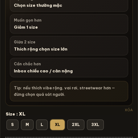
Chọn size thường mặc
Muốn gọn hơn
Giảm 1 size
Giữa 2 size
Thích rộng chọn size lớn
Cần chắc hơn
Inbox chiều cao / cân nặng
Tip: nếu thích vibe rộng, vai rơi, streetwear hơn —
đừng chọn quá sát người.
XÓA
: XL
Size
S
M
L
XL
2XL
3XL