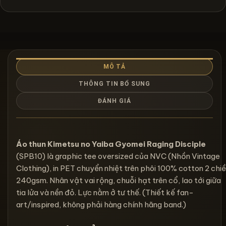
MÔ TẢ
THÔNG TIN BỔ SUNG
ĐÁNH GIÁ
Áo thun Kimetsu no Yaiba Gyomei Raging Disciple
(SPB10) là graphic tee oversized của NVC (Nhồn Vintage
Clothing), in PET chuyển nhiệt trên phôi 100% cotton 2 chi
240gsm. Nhân vật vai rộng, chuỗi hạt trên cổ, lao tới giữa
tia lửa và nền đỏ. Lực nằm ở tư thế. (Thiết kế fan-
art/inspired, không phải hàng chính hãng band.)