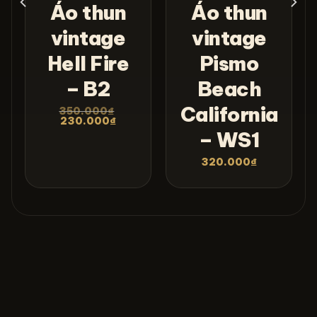
Áo thun
Áo thun
n
vintage
vintage
Hell Fire
Pismo
– B2
Beach
California
350.000
₫
230.000
₫
– WS1
320.000
₫