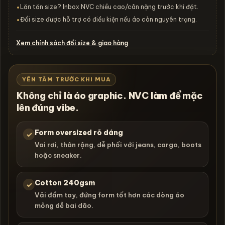
Lăn tăn size? Inbox NVC chiều cao/cân nặng trước khi đặt.
•
Đổi size được hỗ trợ có điều kiện nếu áo còn nguyên trạng.
•
Xem chính sách đổi size & giao hàng
YÊN TÂM TRƯỚC KHI MUA
Không chỉ là áo graphic. NVC làm để mặc
lên đúng vibe.
Form oversized rõ dáng
✓
Vai rơi, thân rộng, dễ phối với jeans, cargo, boots
hoặc sneaker.
Cotton 240gsm
✓
Vải đầm tay, đứng form tốt hơn các dòng áo
mỏng dễ bai dão.