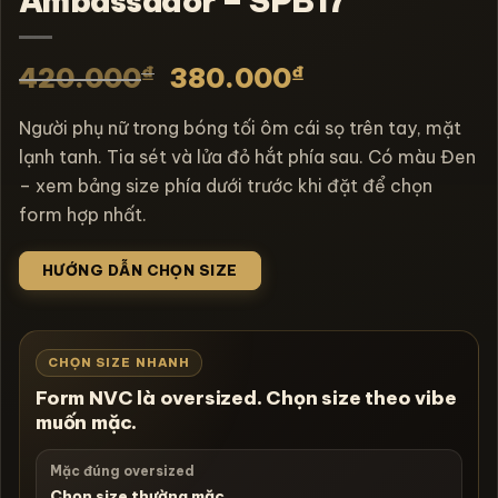
Ambassador – SPB17
₫
₫
420.000
380.000
Người phụ nữ trong bóng tối ôm cái sọ trên tay, mặt
lạnh tanh. Tia sét và lửa đỏ hắt phía sau. Có màu Đen
– xem bảng size phía dưới trước khi đặt để chọn
form hợp nhất.
HƯỚNG DẪN CHỌN SIZE
CHỌN SIZE NHANH
Form NVC là oversized. Chọn size theo vibe
muốn mặc.
Mặc đúng oversized
Chọn size thường mặc