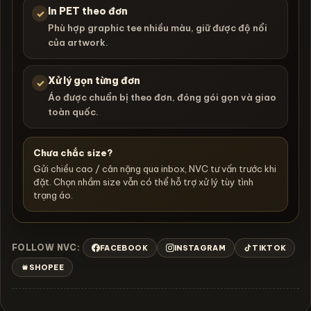
In PET theo đơn
✓
Phù hợp graphic tee nhiều màu, giữ được độ nổi
của artwork.
Xử lý gọn từng đơn
✓
Áo được chuẩn bị theo đơn, đóng gói gọn và giao
toàn quốc.
Chưa chắc size?
Gửi chiều cao / cân nặng qua inbox, NVC tư vấn trước khi
đặt. Chọn nhầm size vẫn có thể hỗ trợ xử lý tùy tình
trạng áo.
FOLLOW NVC:
FACEBOOK
INSTAGRAM
TIKTOK
SHOPEE