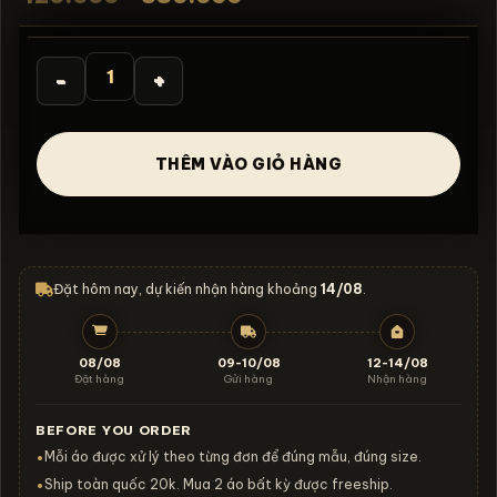
gốc
hiện
là:
tại
420.000₫.
là:
380.000₫.
Áo thun dark streetwear Phantom Judgment Ambassado
THÊM VÀO GIỎ HÀNG
Đặt hôm nay, dự kiến nhận hàng khoảng
14/08
.
08/08
09-10/08
12-14/08
Đặt hàng
Gửi hàng
Nhận hàng
BEFORE YOU ORDER
Mỗi áo được xử lý theo từng đơn để đúng mẫu, đúng size.
•
Ship toàn quốc 20k. Mua 2 áo bất kỳ được freeship.
•