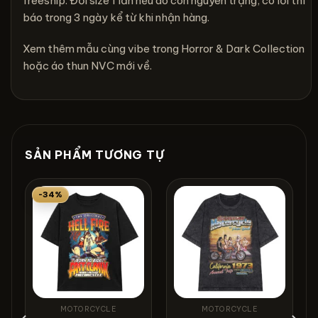
freeship. Đổi size 1 lần nếu áo còn nguyên trạng; có lỗi thì
báo trong 3 ngày kể từ khi nhận hàng.
Xem thêm mẫu cùng vibe trong
Horror & Dark Collection
hoặc
áo thun NVC mới về
.
SẢN PHẨM TƯƠNG TỰ
-34%
MOTORCYCLE
MOTORCYCLE