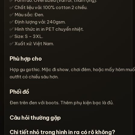
✅ Form áo: Oversized (vai rơi, thân rộng).
✅ Chất liệu vải: 100% cotton 2 chiều.
✅ Màu sắc: Đen.
✅ Định lượng vải: 240gsm.
✅ Hình thức in: in PET chuyển nhiệt.
✅ Size: S – 3XL.
✅ Xuất xứ: Việt Nam.
Phù hợp cho
Hợp gu gothic. Mặc đi show, chơi đêm, hoặc mấy hôm mu
outfit có chiều sâu hơn.
Phối đồ
Đen trên đen với boots. Thêm phụ kiện bạc là đủ.
Câu hỏi thường gặp
Chi tiết nhỏ trong hình in ra có rõ không?