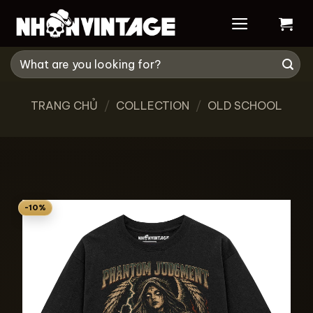
Skip
to
content
Tìm
kiếm:
TRANG CHỦ
/
COLLECTION
/
OLD SCHOOL
-10%