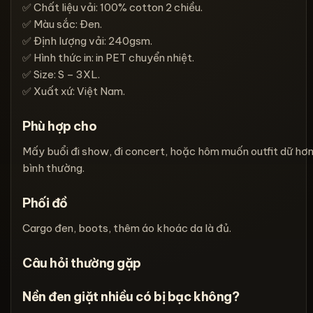
✅ Chất liệu vải: 100% cotton 2 chiều.
✅ Màu sắc: Đen.
✅ Định lượng vải: 240gsm.
✅ Hình thức in: in PET chuyển nhiệt.
✅ Size: S – 3XL.
✅ Xuất xứ: Việt Nam.
Phù hợp cho
Mấy buổi đi show, đi concert, hoặc hôm muốn outfit dữ hơ
bình thường.
Phối đồ
Cargo đen, boots, thêm áo khoác da là đủ.
Câu hỏi thường gặp
Nền đen giặt nhiều có bị bạc không?