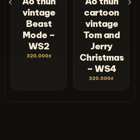
Áo thun
Áo thun
n
vintage
cartoon
Beast
vintage
Mode –
Tom and
WS2
Jerry
Christmas
320.000
₫
– WS4
320.000
₫