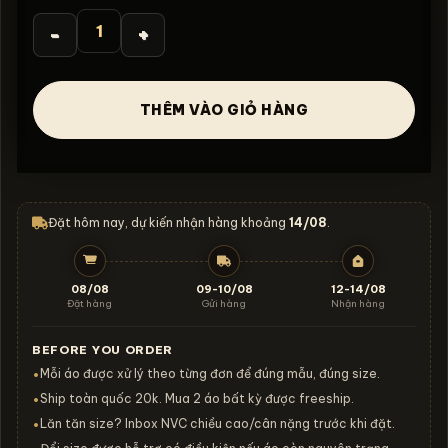
360.000₫.
là:
330.000₫.
Áo thun Pantera Cowboys From Hell - B151 số lượng
THÊM VÀO GIỎ HÀNG
Đặt hôm nay, dự kiến nhận hàng khoảng
14/08
.
08/08
09-10/08
12-14/08
Đặt hàng
Gửi hàng
Nhận hàng
BEFORE YOU ORDER
Mỗi áo được xử lý theo từng đơn để đúng mẫu, đúng size.
•
Ship toàn quốc 20k. Mua 2 áo bất kỳ được freeship.
•
Lăn tăn size? Inbox NVC chiều cao/cân nặng trước khi đặt.
•