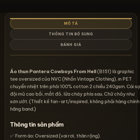
MÔ TẢ
THÔNG TIN BỔ SUNG
ĐÁNH GIÁ
Áo thun Pantera Cowboys From Hell
(B151) là graphic
tee oversized của NVC (Nhồn Vintage Clothing), in PET
chuyển nhiệt trên phôi 100% cotton 2 chiều 240gsm. Cái s
đội mũ cao bồi, mắt đỏ, lửa cháy phía sau. Chữ chảy như
sơn ướt. (Thiết kế fan-art/inspired, không phải hàng chính
hãng band.)
Thông tin sản phẩm
✅ Form áo: Oversized (vai rơi, thân rộng).