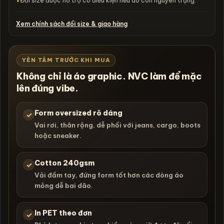
Đổi size được hỗ trợ có điều kiện nếu áo còn nguyên trạng.
•
Xem chính sách đổi size & giao hàng
YÊN TÂM TRƯỚC KHI MUA
Không chỉ là áo graphic. NVC làm để mặc
lên đúng vibe.
Form oversized rõ dáng
✓
Vai rơi, thân rộng, dễ phối với jeans, cargo, boots
hoặc sneaker.
Cotton 240gsm
✓
Vải đầm tay, đứng form tốt hơn các dòng áo
mỏng dễ bai dão.
In PET theo đơn
✓