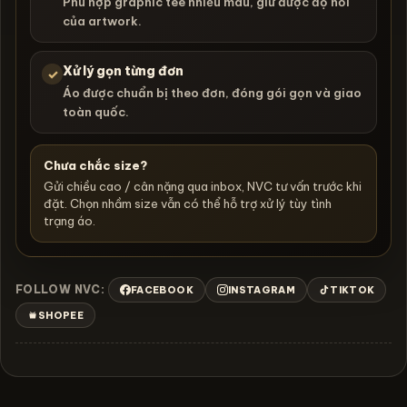
Phù hợp graphic tee nhiều màu, giữ được độ nổi
của artwork.
Xử lý gọn từng đơn
✓
Áo được chuẩn bị theo đơn, đóng gói gọn và giao
toàn quốc.
Chưa chắc size?
Gửi chiều cao / cân nặng qua inbox, NVC tư vấn trước khi
đặt. Chọn nhầm size vẫn có thể hỗ trợ xử lý tùy tình
trạng áo.
FOLLOW NVC:
FACEBOOK
INSTAGRAM
TIKTOK
SHOPEE