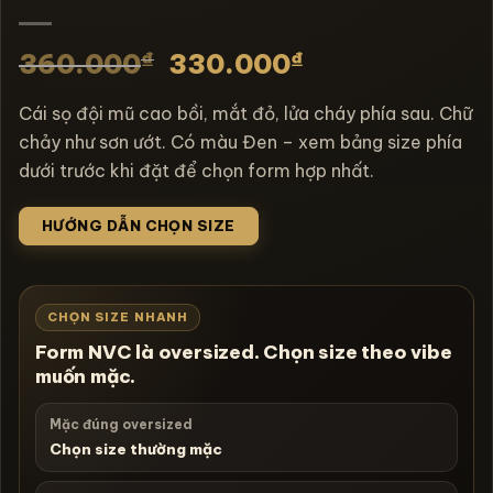
₫
₫
360.000
330.000
Cái sọ đội mũ cao bồi, mắt đỏ, lửa cháy phía sau. Chữ
chảy như sơn ướt. Có màu Đen – xem bảng size phía
dưới trước khi đặt để chọn form hợp nhất.
HƯỚNG DẪN CHỌN SIZE
CHỌN SIZE NHANH
Form NVC là oversized. Chọn size theo vibe
muốn mặc.
Mặc đúng oversized
Chọn size thường mặc