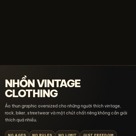
NHỒN VINTAGE
CLOTHING
Áo thun graphic oversized cho những người thích vintage,
rock, biker, streetwear và một chút chất riêng không cần giải
thích quá nhiều.
NO AGES
NO RULES
NO LIMIT
JUST FREEDOM