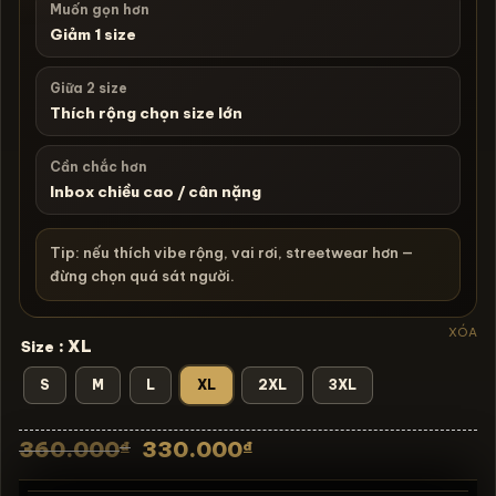
Muốn gọn hơn
Giảm 1 size
Giữa 2 size
Thích rộng chọn size lớn
Cần chắc hơn
Inbox chiều cao / cân nặng
Tip: nếu thích vibe rộng, vai rơi, streetwear hơn —
đừng chọn quá sát người.
XÓA
: XL
Size
S
M
L
XL
2XL
3XL
Giá
Giá
360.000
330.000
₫
₫
gốc
hiện
là:
tại