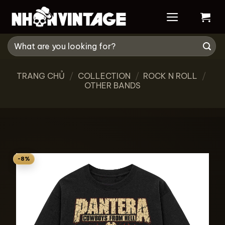
Skip
to
content
Tìm
kiếm:
TRANG CHỦ
/
COLLECTION
/
ROCK N ROLL
/
OTHER BANDS
-8%