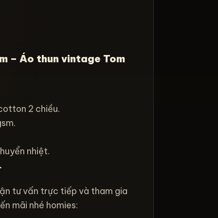
ẩm – Áo thun vintage Tom
cotton 2 chiều.
gsm.
chuyển nhiệt.
.
ận tư vấn trực tiếp và tham gia
ến mãi nhé homies: