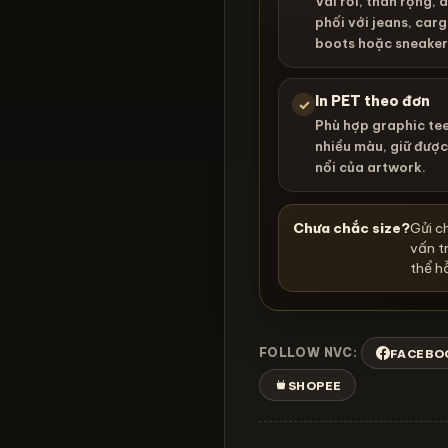
Vai rơi, thân rộng, 
phối với jeans, carg
boots hoặc sneaker
In PET theo đơn
✓
Phù hợp graphic te
nhiều màu, giữ được
nổi của artwork.
Chưa chắc size?
Gửi c
vấn t
thể hỗ
FOLLOW NVC:
FACEBO
SHOPEE