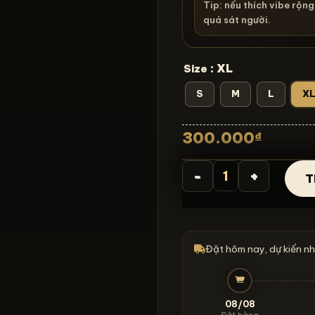
Tip: nếu thích vibe rộn
quá sát người.
: XL
Size
S
M
L
X
300.000
₫
T
Áo thun cartoon vinta
Đặt hôm nay, dự kiến 
08/08