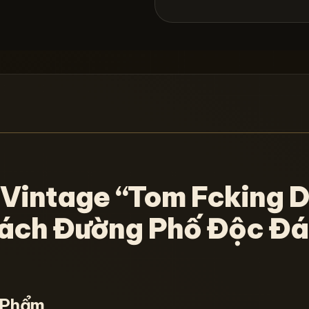
Vintage “Tom Fcking D
ách Đường Phố Độc Đá
n Phẩm