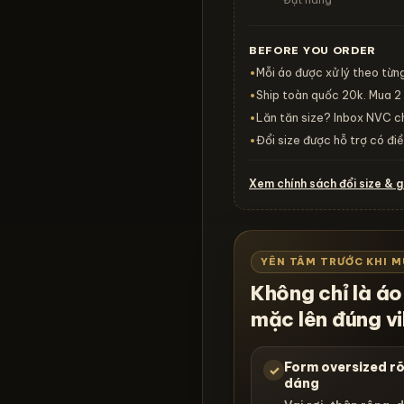
Đặt hàng
BEFORE YOU ORDER
Mỗi áo được xử lý theo từn
•
Ship toàn quốc 20k. Mua 2 
•
Lăn tăn size? Inbox NVC ch
•
Đổi size được hỗ trợ có đi
•
Xem chính sách đổi size & 
YÊN TÂM TRƯỚC KHI 
Không chỉ là á
mặc lên đúng vi
Form oversized r
✓
dáng