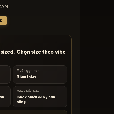
RAM
E
sized. Chọn size theo vibe
Muốn gọn hơn
Giảm 1 size
Cần chắc hơn
lớn
Inbox chiều cao / cân
nặng