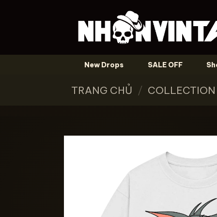
Skip
to
content
New Drops
SALE OFF
Sh
TRANG CHỦ
/
COLLECTION