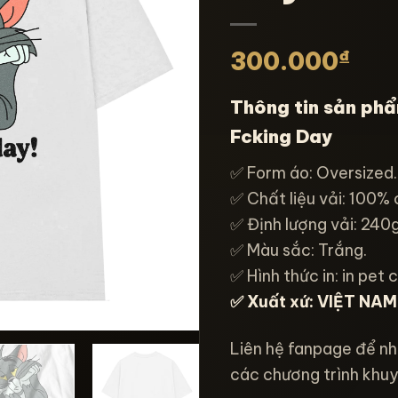
₫
300.000
Thông tin sản ph
Fcking Day
✅ Form áo: Oversized.
✅ Chất liệu vải: 100% 
✅ Định lượng vải: 240
✅ Màu sắc: Trắng.
✅ Hình thức in: in pet 
✅ Xuất xứ: VIỆT NAM
Liên hệ fanpage để nh
các chương trình khuy