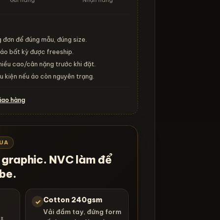
Gửi hàng
Nhận hàng
g đơn để đúng mẫu, đúng size.
áo bất kỳ được freeship.
iều cao/cân nặng trước khi đặt.
ều kiện nếu áo còn nguyên trạng.
giao hàng
MUA
o graphic. NVC làm để
be.
õ
Cotton 240gsm
✓
Vải đầm tay, đứng form