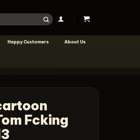
Happy Customers
About Us
cartoon
Tom Fcking
13