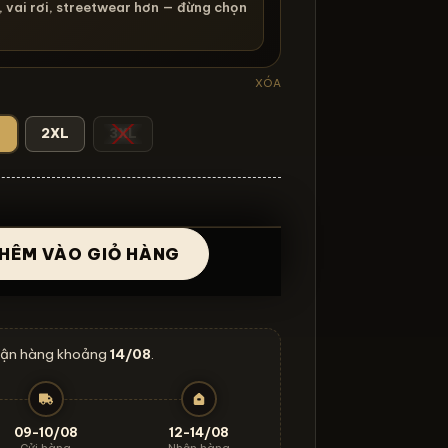
g, vai rơi, streetwear hơn — đừng chọn
XÓA
L
2XL
3XL
HÊM VÀO GIỎ HÀNG
ge Tom Fcking Day - W13 số lượng
nhận hàng khoảng
14/08
.
09-10/08
12-14/08