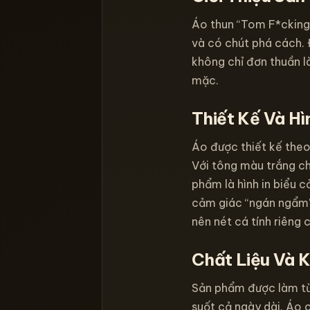
Áo thun “Tom F*cking
và có chút phá cách. 
không chỉ đơn thuần l
mặc.
Thiết Kế Và Hìn
Áo được thiết kế theo
Với tông màu trắng ch
phẩm là hình in biểu 
cảm giác “ngán ngẩm” 
nên nét cá tính riêng
Chất Liệu Và 
Sản phẩm được làm từ
suốt cả ngày dài. Áo 