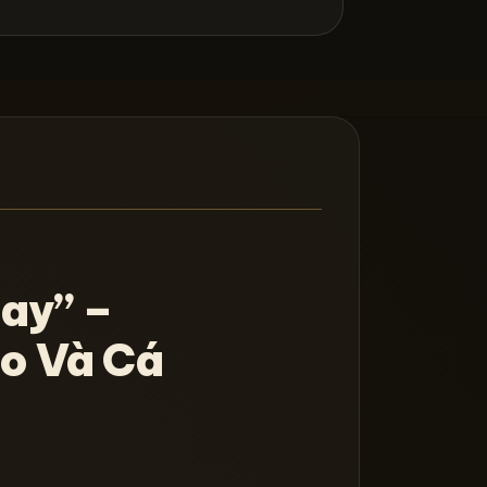
ay” –
o Và Cá