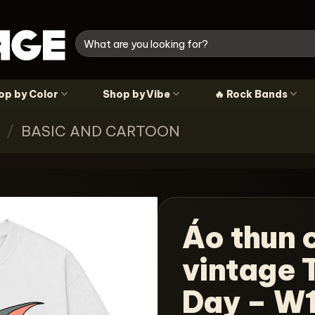
Tìm
kiếm:
op by Color
Shop by Vibe
🔥 Rock Bands
/
BASIC AND CARTOON
Áo thun 
vintage 
Day – W