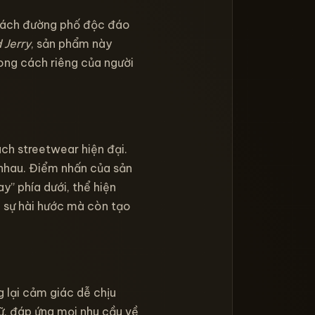
 cách đường phố độc đáo
 Jerry
, sản phẩm này
ong cách riêng của người
ách streetwear hiện đại.
 nhau. Điểm nhấn của sản
” phía dưới, thể hiện
i sự hài hước mà còn tạo
lại cảm giác dễ chịu
ữ, đáp ứng mọi nhu cầu về