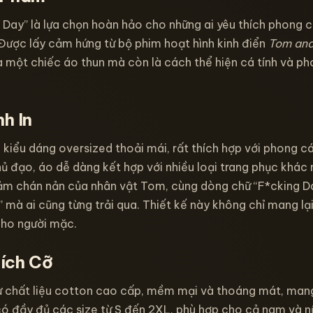
 Day” là lựa chọn hoàn hảo cho những ai yêu thích phong
Được lấy cảm hứng từ bộ phim hoạt hình kinh điển
Tom and
à một chiếc áo thun mà còn là cách thể hiện cá tính và ph
h In
 kiểu dáng oversized thoải mái, rất thích hợp với phong c
ủ đạo, áo dễ dàng kết hợp với nhiều loại trang phục khác
cảm chán nản của nhân vật Tom, cùng dòng chữ “F*cking Day
mà ai cũng từng trải qua. Thiết kế này không chỉ mang lạ
 cho người mặc.
Kích Cỡ
 chất liệu cotton cao cấp, mềm mại và thoáng mát, mang 
có đầy đủ các size từ S đến 2XL, phù hợp cho cả nam và n