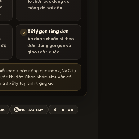
dễ
tốt hơn các dòng áo
o,
mỏng dễ bai dão.
.
Xử lý gọn từng đơn
✓
e
Áo được chuẩn bị theo
 độ
đơn, đóng gói gọn và
giao toàn quốc.
hiều cao / cân nặng qua inbox, NVC tư
rước khi đặt. Chọn nhầm size vẫn có
 trợ xử lý tùy tình trạng áo.
OK
INSTAGRAM
TIKTOK