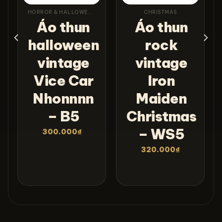
HORROR & HALLOWEEN
CHRISTMAS
Áo thun
Áo thun
halloween
rock
vintage
vintage
Vice Car
Iron
Nhonnnn
Maiden
– B5
Christmas
– WS5
300.000
₫
320.000
₫