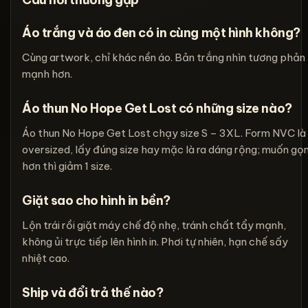
Áo trắng và áo đen có in cùng một hình không?
Cùng artwork, chỉ khác nền áo. Bản trắng nhìn tương phản
mạnh hơn.
Áo thun No Hope Get Lost có những size nào?
Áo thun No Hope Get Lost chạy size S – 3XL. Form NVC là
oversized, lấy đúng size hay mặc là ra dáng rộng; muốn gọ
hơn thì giảm 1 size.
Giặt sao cho hình in bền?
Lộn trái rồi giặt máy chế độ nhẹ, tránh chất tẩy mạnh,
không ủi trực tiếp lên hình in. Phơi tự nhiên, hạn chế sấy
nhiệt cao.
Ship và đổi trả thế nào?