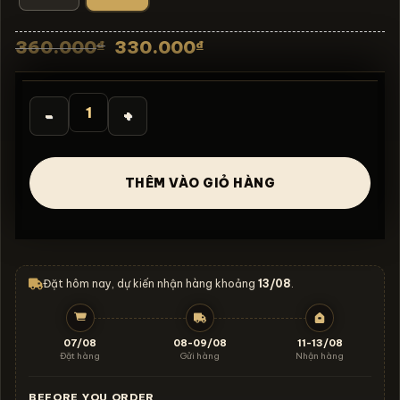
Giá
Giá
360.000
330.000
₫
₫
gốc
hiện
là:
tại
360.000₫.
là:
330.000₫.
Áo thun punk rock vintage No Hope Get Lost - D41 số lư
THÊM VÀO GIỎ HÀNG
Đặt hôm nay, dự kiến nhận hàng khoảng
13/08
.
07/08
08-09/08
11-13/08
Đặt hàng
Gửi hàng
Nhận hàng
BEFORE YOU ORDER