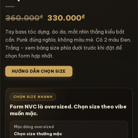
₫
₫
360.000
330.000
Tay bass tóc dựng, áo da, mắt nhìn thẳng kiểu bất
cần. Punk đúng nghĩa, không màu mè. Có 2 màu Đen,
Trắng – xem bảng size phía dưới trước khi đặt để
chọn form hợp nhất.
HƯỚNG DẪN CHỌN SIZE
CHỌN SIZE NHANH
Form NVC là oversized. Chọn size theo vibe
muốn mặc.
Mặc đúng oversized
Chọn size thường mặc