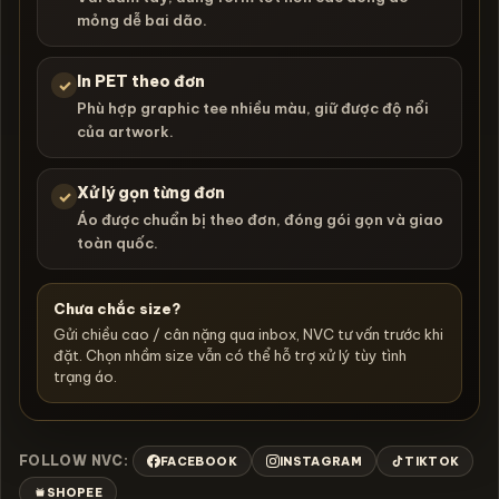
mỏng dễ bai dão.
In PET theo đơn
✓
Phù hợp graphic tee nhiều màu, giữ được độ nổi
của artwork.
Xử lý gọn từng đơn
✓
Áo được chuẩn bị theo đơn, đóng gói gọn và giao
toàn quốc.
Chưa chắc size?
Gửi chiều cao / cân nặng qua inbox, NVC tư vấn trước khi
đặt. Chọn nhầm size vẫn có thể hỗ trợ xử lý tùy tình
trạng áo.
FOLLOW NVC:
FACEBOOK
INSTAGRAM
TIKTOK
SHOPEE