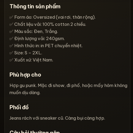
Thông tin sản phẩm
✅ Form áo: Oversized (vai rơi, thân rộng).
✅ Chất liệu vải: 100% cotton 2 chiều.
✅ Màu sắc: Đen, Trắng.
✅ Định lượng vải: 240gsm.
✅ Hình thức in: in PET chuyển nhiệt.
✅ Size: S – 2XL.
✅ Xuất xứ: Việt Nam.
Phù hợp cho
Hợp gu punk. Mặc đi show, đi phố, hoặc mấy hôm không
muốn dịu dàng.
Phối đồ
Jeans rách với sneaker cũ. Càng bụi càng hợp.
Câu hỏi thường gặp