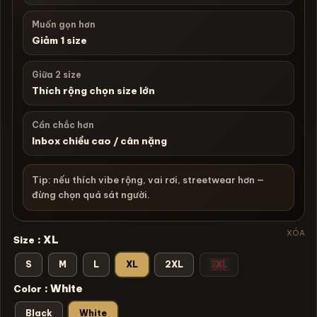
Muốn gọn hơn
Giảm 1 size
Giữa 2 size
Thích rộng chọn size lớn
Cần chắc hơn
Inbox chiều cao / cân nặng
Tip: nếu thích vibe rộng, vai rơi, streetwear hơn —
đừng chọn quá sát người.
XÓA
: XL
Size
S
M
L
XL
2XL
3XL
: White
Color
Black
White