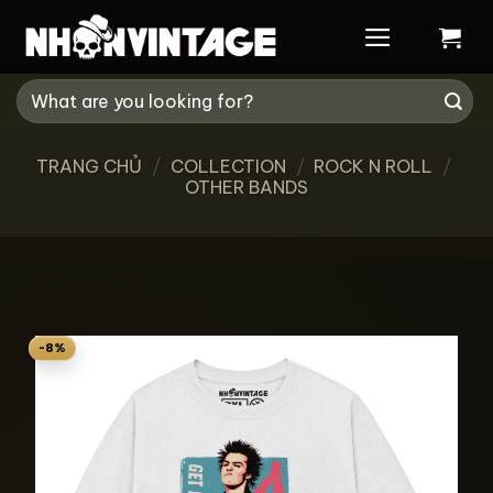
Skip
to
content
Tìm
kiếm:
TRANG CHỦ
/
COLLECTION
/
ROCK N ROLL
/
OTHER BANDS
-8%