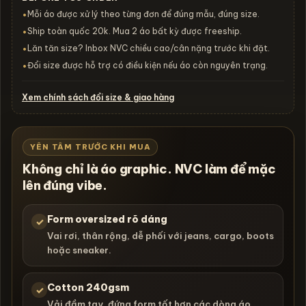
Mỗi áo được xử lý theo từng đơn để đúng mẫu, đúng size.
•
Ship toàn quốc 20k. Mua 2 áo bất kỳ được freeship.
•
Lăn tăn size? Inbox NVC chiều cao/cân nặng trước khi đặt.
•
Đổi size được hỗ trợ có điều kiện nếu áo còn nguyên trạng.
•
Xem chính sách đổi size & giao hàng
YÊN TÂM TRƯỚC KHI MUA
Không chỉ là áo graphic. NVC làm để mặc
lên đúng vibe.
Form oversized rõ dáng
✓
Vai rơi, thân rộng, dễ phối với jeans, cargo, boots
hoặc sneaker.
Cotton 240gsm
✓
Vải đầm tay, đứng form tốt hơn các dòng áo