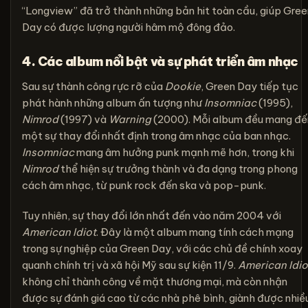
“Longview” đã trở thành những bản hit toàn cầu, giúp Gree
Day có được lượng người hâm mộ đông đảo.
4. Các album nổi bật và sự phát triển âm nhạc
Sau sự thành công rực rỡ của
Dookie
, Green Day tiếp tục
phát hành những album ấn tượng như
Insomniac
(1995),
Nimrod
(1997) và
Warning
(2000). Mỗi album đều mang đế
một sự thay đổi nhất định trong âm nhạc của ban nhạc.
Insomniac
mang âm hưởng punk mạnh mẽ hơn, trong khi
Nimrod
thể hiện sự trưởng thành và đa dạng trong phong
cách âm nhạc, từ punk rock đến ska và pop-punk.
Tuy nhiên, sự thay đổi lớn nhất đến vào năm 2004 với
American Idiot
. Đây là một album mang tính cách mạng
trong sự nghiệp của Green Day, với các chủ đề chính xoay
quanh chính trị và xã hội Mỹ sau sự kiện 11/9.
American Idio
không chỉ thành công về mặt thương mại, mà còn nhận
được sự đánh giá cao từ các nhà phê bình, giành được nhiề