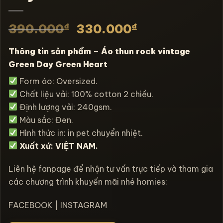
₫
₫
390.000
330.000
Thông tin sản phẩm – Áo thun rock vintage
Green Day Green Heart
Form áo: Oversized.
Chất liệu vải: 100% cotton 2 chiều.
Định lượng vải: 240gsm.
Màu sắc: Đen.
Hình thức in: in pet chuyển nhiệt.
Xuất xứ: VIỆT NAM.
Liên hệ fanpage để nhận tư vấn trực tiếp và tham gia
các chương trình khuyến mãi nhé homies:
FACEBOOK
|
INSTAGRAM