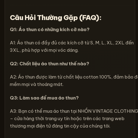
Câu Hỏi Thường Gặp (FAQ):
Q1: Áo thun có những kích cỡ nào?
A1: Áo thun có đầy đủ các kích cỡ từ S, M, L, XL, 2XL đến
3XL, phù hợp với mọi vóc dáng.
Q2: Chất liệu áo thun như thế nào?
A2: Áo thun được làm từ chất liệu cotton 100%, đảm bảo 
mềm mại và thoáng mát.
Q3: Làm sao để mua áo thun
?
A3: Bạn có thể mua áo thun tại NHỒN VINTAGE CLOTHIN
– cửa hàng thời trang uy tín hoặc trên các trang web
thương mại điện tử đáng tin cậy của chúng tôi.