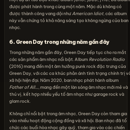
được phát hành trong cùng một năm. Mặc dù không có
được thành công vang dội như
American Idiot
, các album
này vẫn chứng tỏ khả năng sáng tạo không ngừng của ban
nhạc.
6. Green Day trong những năm gần đây
Trong những năm gần đây, Green Day tiếp tục cho ra mắt
các sản phẩm âm nhạc nổi bật. Album
Revolution Radio
(2016) mang đến một âm hưởng punk rock đặc trưng của
Green Day, với các ca khúc phản ánh tình trạng chính trị v
xã hội hiện đại. Năm 2020, ban nhạc phát hành album
Father of All…
, mang đến một làn sóng âm nhạc mới mẻ và
thú vị, kết hợp nhiều yếu tố âm nhạc như garage rock và
glam rock.
Không chỉ nổi bật trong âm nhạc, Green Day còn tham gia
vào nhiều hoạt động cộng đồng và xã hội. Ban nhạc đã tổ
chức các buổi hòa nhạc gây quỹ, tham gia vào các chiến