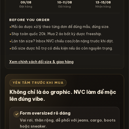
09/08
10-11/08
13-15/08
Đặt hàng
Gửi hàng
Nhận hàng
BEFORE YOU ORDER
Mỗi áo được xử lý theo từng đơn để đúng mẫu, đúng size.
•
Ship toàn quốc 20k. Mua 2 áo bất kỳ được freeship.
•
Lăn tăn size? Inbox NVC chiều cao/cân nặng trước khi đặt.
•
Đổi size được hỗ trợ có điều kiện nếu áo còn nguyên trạng.
•
Xem chính sách đổi size & giao hàng
YÊN TÂM TRƯỚC KHI MUA
Không chỉ là áo graphic. NVC làm để mặc
lên đúng vibe.
Form oversized rõ dáng
✓
Vai rơi, thân rộng, dễ phối với jeans, cargo, boots
hoặc sneaker.