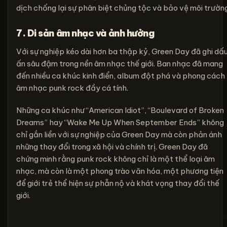
dịch chống lại sự phân biệt chủng tộc và bảo vệ môi trường
7. Di sản âm nhạc và ảnh hưởng
Với sự nghiệp kéo dài hơn ba thập kỷ, Green Day đã ghi dấ
ấn sâu đậm trong nền âm nhạc thế giới. Ban nhạc đã mang
đến nhiều ca khúc kinh điển, album đột phá và phong cách
âm nhạc punk rock đầy cá tính.
Những ca khúc như “American Idiot”, “Boulevard of Broken
Dreams” hay “Wake Me Up When September Ends” không
chỉ gắn liền với sự nghiệp của Green Day mà còn phản ánh
những thay đổi trong xã hội và chính trị. Green Day đã
chứng minh rằng punk rock không chỉ là một thể loại âm
nhạc, mà còn là một phong trào văn hóa, một phương tiện
để giới trẻ thể hiện sự phẫn nộ và khát vọng thay đổi thế
giới.