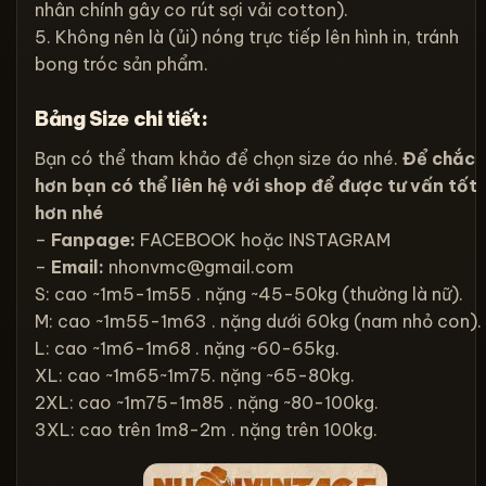
nhân chính gây co rút sợi vải cotton).
5. Không nên là (ủi) nóng trực tiếp lên hình in, tránh
bong tróc sản phẩm.
Bảng Size chi tiết:
Bạn có thể tham khảo để chọn size áo nhé.
Để chắc
hơn bạn có thể liên hệ với shop để được tư vấn tốt
hơn nhé
–
Fanpage:
FACEBOOK
hoặc
INSTAGRAM
–
Email:
nhonvmc@gmail.com
S: cao ~1m5-1m55 . nặng ~45-50kg (thường là nữ).
M: cao ~1m55-1m63 . nặng dưới 60kg (nam nhỏ con).
L: cao ~1m6-1m68 . nặng ~60-65kg.
XL: cao ~1m65~1m75. nặng ~65-80kg.
2XL: cao ~1m75-1m85 . nặng ~80-100kg.
3XL: cao trên 1m8-2m . nặng trên 100kg.