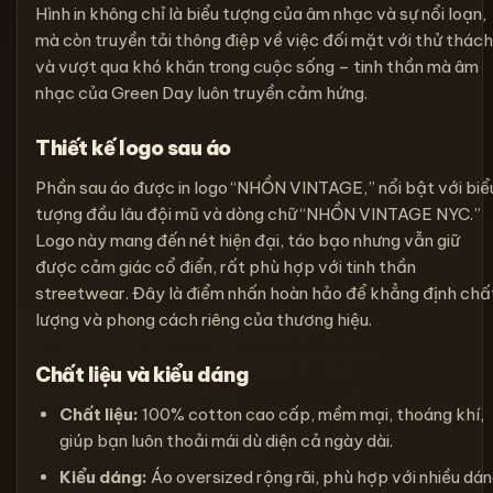
Hình in không chỉ là biểu tượng của âm nhạc và sự nổi loạn,
mà còn truyền tải thông điệp về việc đối mặt với thử thách
và vượt qua khó khăn trong cuộc sống – tinh thần mà âm
nhạc của Green Day luôn truyền cảm hứng.
Thiết kế logo sau áo
Phần sau áo được in logo “NHỒN VINTAGE,” nổi bật với biể
tượng đầu lâu đội mũ và dòng chữ “NHỒN VINTAGE NYC.”
Logo này mang đến nét hiện đại, táo bạo nhưng vẫn giữ
được cảm giác cổ điển, rất phù hợp với tinh thần
streetwear. Đây là điểm nhấn hoàn hảo để khẳng định chấ
lượng và phong cách riêng của thương hiệu.
Chất liệu và kiểu dáng
Chất liệu:
100% cotton cao cấp, mềm mại, thoáng khí,
giúp bạn luôn thoải mái dù diện cả ngày dài.
Kiểu dáng:
Áo oversized rộng rãi, phù hợp với nhiều dá