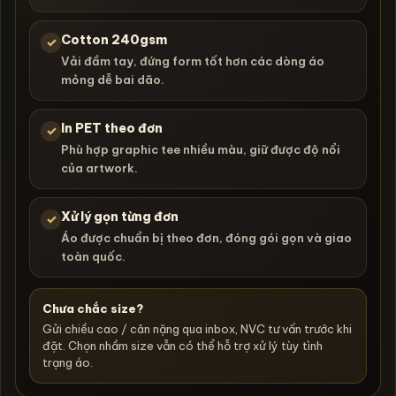
Cotton 240gsm
✓
Vải đầm tay, đứng form tốt hơn các dòng áo
mỏng dễ bai dão.
In PET theo đơn
✓
Phù hợp graphic tee nhiều màu, giữ được độ nổi
của artwork.
Xử lý gọn từng đơn
✓
Áo được chuẩn bị theo đơn, đóng gói gọn và giao
toàn quốc.
Chưa chắc size?
Gửi chiều cao / cân nặng qua inbox, NVC tư vấn trước khi
đặt. Chọn nhầm size vẫn có thể hỗ trợ xử lý tùy tình
trạng áo.