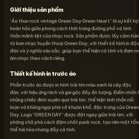
Giới thiệu sản phẩm
“Áo thun rock vintage Green Day Green Heart” là sự kết h
hoàn hảo giữa phong cách thời trang đường phố và tinh
thần mãnh liệt của nhạc rock. Sản phẩm được lấy cảm hứ
từ ban nhạc huyền thoại Green Day, với thiết kế hình in độ
đáo và ý nghĩa sâu sắc, giúp bạn thể hiện cá tính và đam m
âm nhạc theo cách riêng.
Thiết kế hình in trước áo
Phần trước áo được in hình trái tim màu xanh lá cây độc
đáo, với hiệu ứng rách và gai góc đầy ấn tượng. Điểm nhấn 
những chiếc đinh xuyên qua trái tim, thể hiện tinh thần nổi
loạn và không ngại phá vỡ khuôn khổ, đặc trưng của Green
Day. Logo “GREEN DAY” được đặt ngay giữa trái tim, với
phông chữ phá cách đậm chất punk rock, tạo nên một tổn
thể hài hòa nhưng đầy cá tính.