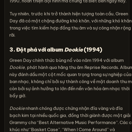
1990, hoàn thiện đội hình mà chúng ta biết đến ngày nay.
Tuy nhiên, trước khi trở thành hiện tượng toàn cầu, Green
Day đã có một chặng đường khó khăn, với những khó khăn
trong việc tìm kiếm hợp đồng thu âm và sự công nhận rộng
rãi.
3. Đột phá với album
Dookie
(1994)
Green Day chính thức bùng nổ vào năm 1994 với album
Dookie
, phát hành qua hãng thu âm Reprise Records. Albu
này đánh dấu một cột mốc quan trọng trong sự nghiệp của
ban nhạc, không chỉ bởi sự thành công về mặt doanh thu 
còn bởi sự ảnh hưởng to lớn đến nền văn hóa âm nhạc thời
bấy giờ.
Dookie
nhanh chóng được chứng nhận đĩa vàng và đĩa
bạch kim tại nhiều quốc gia, đồng thời giành được một giải
Grammy cho “Best Alternative Music Performance”. Các 
khúc như “Basket Case”, “When I Come Around” và