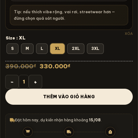
Tip: nếu thích vibe rộng, vai rơi, streetwear hơn —
đừng chọn quá sát người.
XÓA
: XL
Size
S
M
L
XL
2XL
3XL
Giá
Giá
390.000
330.000
₫
₫
gốc
hiện
là:
tại
390.000₫.
là:
Áo thun rock vintage Green Day Green Heart - B113 số lượ
330.000₫.
THÊM VÀO GIỎ HÀNG
Đặt hôm nay, dự kiến nhận hàng khoảng
15/08
.