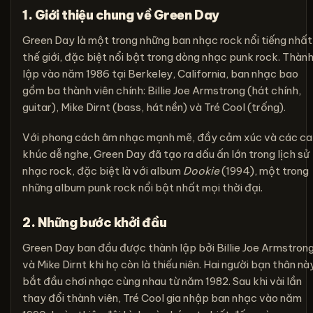
1. Giới thiệu chung về Green Day
Green Day là một trong những ban nhạc rock nổi tiếng nhất
thế giới, đặc biệt nổi bật trong dòng nhạc punk rock. Thàn
lập vào năm 1986 tại Berkeley, California, ban nhạc bao
gồm ba thành viên chính: Billie Joe Armstrong (hát chính,
guitar), Mike Dirnt (bass, hát nền) và Tré Cool (trống).
Với phong cách âm nhạc mạnh mẽ, đầy cảm xúc và các ca
khúc dễ nghe, Green Day đã tạo ra dấu ấn lớn trong lịch sử
nhạc rock, đặc biệt là với album
Dookie
(1994), một trong
những album punk rock nổi bật nhất mọi thời đại.
2. Những bước khởi đầu
Green Day ban đầu được thành lập bởi Billie Joe Armstron
và Mike Dirnt khi họ còn là thiếu niên. Hai người bạn thân nà
bắt đầu chơi nhạc cùng nhau từ năm 1982. Sau khi vài lần
thay đổi thành viên, Tré Cool gia nhập ban nhạc vào năm