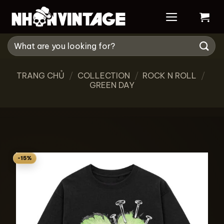
Bỏ
qua
nội
Tìm
dung
kiếm:
TRANG CHỦ
/
COLLECTION
/
ROCK N ROLL
/
GREEN DAY
-15%