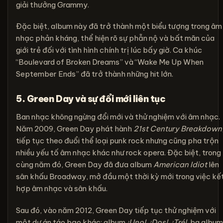
giải thưởng Grammy.
Đặc biệt, album này đã trở thành một biểu tượng trong âm
nhạc phản kháng, thể hiện rõ sự phẫn nộ và bất mãn của
giới trẻ đối với tình hình chính trị lúc bấy giờ. Ca khúc
“Boulevard of Broken Dreams” và “Wake Me Up When
September Ends” đã trở thành những hit lớn.
5. Green Day và sự đổi mới liên tục
Ban nhạc không ngừng đổi mới và thử nghiệm với âm nhạc.
Năm 2009, Green Day phát hành
21st Century Breakdown
tiếp tục theo đuổi thể loại punk rock nhưng cũng pha trộn
nhiều yếu tố âm nhạc khác như rock opera. Đặc biệt, trong
cùng năm đó, Green Day đã đưa album
American Idiot
lên
sân khấu Broadway, mở đầu một thời kỳ mới trong việc kế
hợp âm nhạc và sân khấu.
Sau đó, vào năm 2012, Green Day tiếp tục thử nghiệm với
một dự án táo bạo khác: album
¡Uno!
,
¡Dos!
,
¡Tré!
, ba album