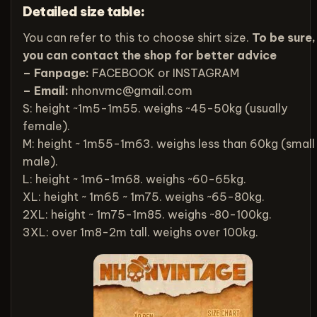
Detailed size table:
You can refer to this to choose shirt size.
To be sure,
you can contact the shop for better advice
– Fanpage:
FACEBOOK
or
INSTAGRAM
– Email:
nhonvmc@gmail.com
S: height ~1m5-1m55. weighs ~45-50kg (usually
female).
M: height ~ 1m55-1m63. weighs less than 60kg (small
male).
L: height ~ 1m6-1m68. weighs ~60-65kg.
XL: height ~ 1m65 ~ 1m75. weighs ~65-80kg.
2XL: height ~ 1m75-1m85. weighs ~80-100kg.
3XL: over 1m8-2m tall. weighs over 100kg.