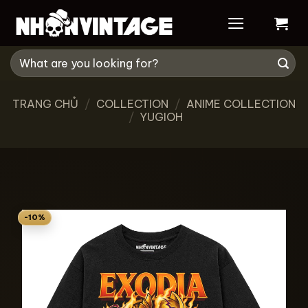
Skip
to
content
Tìm
kiếm:
TRANG CHỦ
/
COLLECTION
/
ANIME COLLECTION
/
YUGIOH
-10%