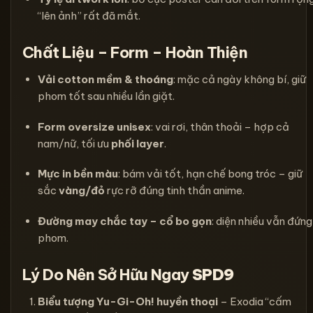
“lên ảnh” rất đã mắt.
Chất Liệu – Form – Hoàn Thiện
Vải cotton mềm & thoáng
: mặc cả ngày không bí, giữ
phom tốt sau nhiều lần giặt.
Form oversize unisex
: vai rơi, thân thoải – hợp cả
nam/nữ, tối ưu
phối layer
.
Mực in bền màu
: bám vải tốt, hạn chế bong tróc – giữ
sắc
vàng/đỏ
rực rỡ đúng tinh thần anime.
Đường may chắc tay – cổ bo gọn
: diện nhiều vẫn đứng
phom.
Lý Do Nên Sở Hữu Ngay
SPD9
Biểu tượng Yu-Gi-Oh! huyền thoại
– Exodia “cấm