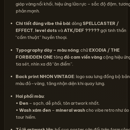
giáp vàng nổi khối, hiệu ứng lửa rực – sắc độ đậm, tươn
phản mạnh.
Chi tiết đúng vibe thẻ bài
: dòng
SPELLCASTER /
EFFECT
,
level dots
và
ATK/DEF ?????
gợi tinh thần
“cấm thuật” huyền thoại.
Typography dày – màu nóng
: chữ
EXODIA / THE
FORBIDDEN ONE
tông
đỏ cam viền vàng
cộng hiệu ứn
tia sét, nhìn xa đã “ăn điểm”.
Back print NHON VINTAGE
: logo sau lưng đồng bộ bả
màu đỏ–vàng, tăng nhận diện khi quay lưng.
Hai phối màu
:
•
Đen
– sạch, dễ phối, tôn artwork nhất.
•
Wash xám đen
–
mineral wash
cho vibe retro như áo
tour hiếm.
Tỷ lệ artwork lớn
: bố cục poster cân đối trên form rộng