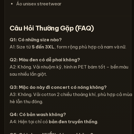
Áo unisex streetwear
Câu Hỏi Thường Gặp (FAQ)
Q1: Có những size nào?
A1: Size từ
S đến 3XL
, form rộng phù hợp cả nam và nữ.
Q2: Màu đen có dễ phai không?
A2: Không. Vải nhuộm kỹ, hình in PET bám tốt – bền màu
sau nhiều lần giặt.
Q3: Mặc áo này đi concert có nóng không?
A3: Không. Vải cotton 2 chiều thoáng khí, phù hợp cả mùa
hè lẫn thu đông.
Q4: Có bản wash không?
A4: Hiện tại chỉ có
bản đen truyền thống
.