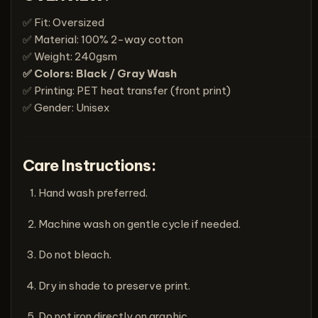
✅ Fit: Oversized
✅ Material: 100% 2-way cotton
✅ Weight: 240gsm
✅ Colors: Black / Gray Wash
✅ Printing: PET heat transfer (front print)
✅ Gender: Unisex
Care Instructions:
Hand wash preferred.
Machine wash on gentle cycle if needed.
Do not bleach.
Dry in shade to preserve print.
Do not iron directly on graphic.