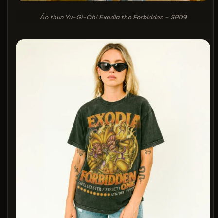
Áo thun Yu-Gi-Oh! Exodia the Forbidden – SPD9