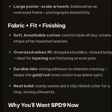
Large poster-scale artwork:
balanced on an
oversized frame—photographs beautifully.
Fabric • Fit • Finishing
Soft, breathable cotton:
comfortable all day; retains
shape after repeated washes.
Oversized unisex fit:
dropped shoulders, relaxed bod
—ideal for
layering
and flattering on everyone.
Durable inks:
strong adhesion to minimize cracking—
keeps the
gold/red
tones vivid in true anime spirit.
Neat build:
sturdy seams and a tidy ribbed collar for a
long-lasting silhouette.
Why You’ll Want
SPD9
Now