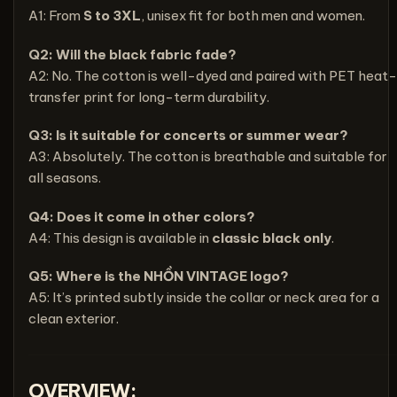
A1: From
S to 3XL
, unisex fit for both men and women.
Q2: Will the black fabric fade?
A2: No. The cotton is well-dyed and paired with PET heat-
transfer print for long-term durability.
Q3: Is it suitable for concerts or summer wear?
A3: Absolutely. The cotton is breathable and suitable for
all seasons.
Q4: Does it come in other colors?
A4: This design is available in
classic black only
.
Q5: Where is the NHỒN VINTAGE logo?
A5: It’s printed subtly inside the collar or neck area for a
clean exterior.
OVERVIEW: