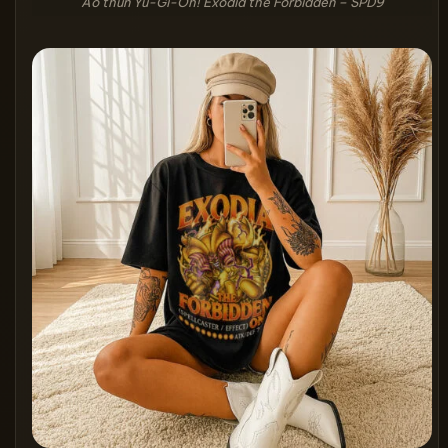
Áo thun Yu-Gi-Oh! Exodia the Forbidden – SPD9