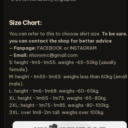
Size Chart:
You can refer to this to choose shirt size.
To be sure,
you can contact the shop for better advice
– Fanpage:
FACEBOOK
or
INSTAGRAM
– Email:
nhonvmc@gmail.com
S: height ~1m5-1m55. weighs ~45-50kg (usually
female).
M: height ~ 1m55-1m63. weighs less than 60kg (small
male).
L: height ~ 1m6-1m68. weighs ~60-65kg.
XL: height ~ 1m65 ~ 1m75. weighs ~65-80kg.
2XL: height ~ 1m75-1m85. weighs ~80-100kg.
3XL: over 1m8-2m tall. weighs over 100kg.