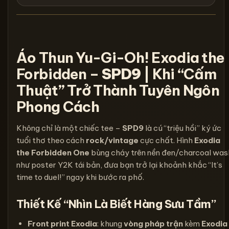
Áo Thun Yu-Gi-Oh! Exodia the
Forbidden –
SPD9
| Khi “Cấm
Thuật” Trở Thành Tuyên Ngôn
Phong Cách
Không chỉ là một chiếc tee –
SPD9
là cú “triệu hồi” ký ức
tuổi thơ theo cách
rock/vintage
cực chất. Hình
Exodia
the Forbidden One
bùng cháy trên nền đen/charcoal was
như poster Y2K tái bản, đưa bạn trở lại khoảnh khắc “It’s
time to duel!” ngay khi bước ra phố.
Thiết Kế “Nhìn Là Biết Hàng Sưu Tầm”
Front print Exodia
: khung
vòng pháp trận
kèm
Exodia