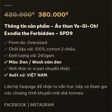
₫
₫
420.000
380.000
Thông tin sản phẩm – Áo thun Yu-Gi-Oh!
Exodia the Forbidden – SPD9
✅ Form áo: Oversized.
✅ Chất liệu vải: 100% cotton 2 chiều.
✅ Định lượng vải: 240gsm.
✅ Màu: Đen / Wash xám đen
✅ Hình thức in: in pet chuyển nhiệt.
✅ Xuất xứ: VIỆT NAM.
Liên hệ fanpage để nhận tư vấn trực tiếp và tham gia
các chương trình khuyến mãi nhé homies:
FACEBOOK
|
INSTAGRAM