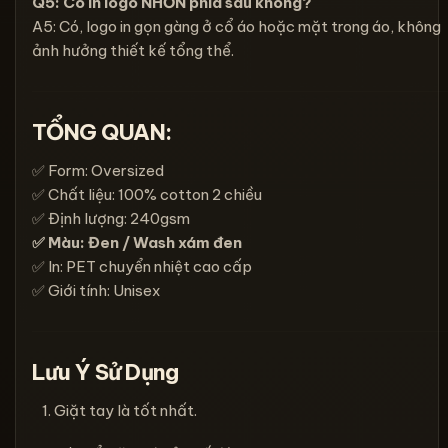
Q5: Có in logo NHỒN phía sau không?
A5: Có, logo in gọn gàng ở cổ áo hoặc mặt trong áo, không
ảnh hưởng thiết kế tổng thể.
TỔNG QUAN:
✅ Form: Oversized
✅ Chất liệu: 100% cotton 2 chiều
✅ Định lượng: 240gsm
✅ Màu: Đen / Wash xám đen
✅ In: PET chuyển nhiệt cao cấp
✅ Giới tính: Unisex
Lưu Ý Sử Dụng
Giặt tay là tốt nhất.