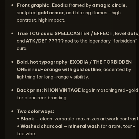
Front graphic: Exodia
framed by a
magic circle
,
sculpted
gold armor
, and blazing flames—high
contrast, high impact.
True TCG cues:
SPELLCASTER / EFFECT
,
level dots
and
ATK/DEF ?????
nod to the legendary “forbidden”
aura.
Bold, hot typography:
EXODIA / THE FORBIDDEN
ONE
in
red-orange with gold outline
, accented by
lightning for long-range visibility.
Back print: NHON VINTAGE
logo in matching red-gold
for clean rear branding.
Two colorways:
•
Black
— clean, versatile, maximizes artwork contrast
•
Washed charcoal
—
mineral wash
for a rare, tour-
tee vibe.