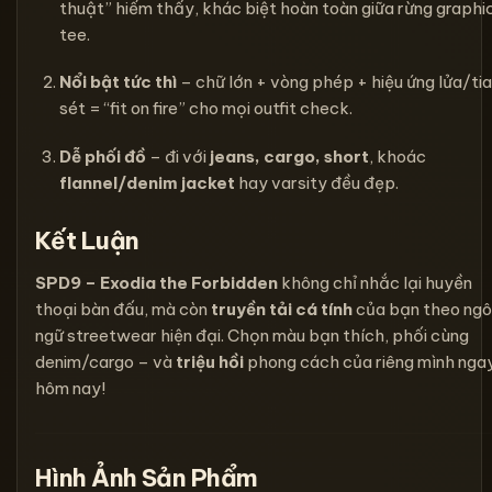
thuật” hiếm thấy, khác biệt hoàn toàn giữa rừng graphi
tee.
Nổi bật tức thì
– chữ lớn + vòng phép + hiệu ứng lửa/tia
sét = “fit on fire” cho mọi outfit check.
Dễ phối đồ
– đi với
jeans, cargo, short
, khoác
flannel/denim jacket
hay varsity đều đẹp.
Kết Luận
SPD9 – Exodia the Forbidden
không chỉ nhắc lại huyền
thoại bàn đấu, mà còn
truyền tải cá tính
của bạn theo ng
ngữ streetwear hiện đại. Chọn màu bạn thích, phối cùng
denim/cargo – và
triệu hồi
phong cách của riêng mình nga
hôm nay!
Hình Ảnh Sản Phẩm