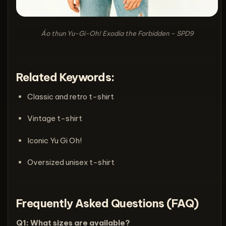
Áo thun Yu-Gi-Oh! Exodia the Forbidden – SPD9
Related Keywords:
Classic and retro t-shirt
Vintage t-shirt
Iconic Yu Gi Oh!
Oversized unisex t-shirt
Frequently Asked Questions (FAQ)
Q1: What sizes are available?