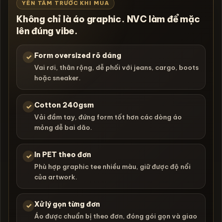
YÊN TÂM TRƯỚC KHI MUA
Không chỉ là áo graphic. NVC làm để mặc
lên đúng vibe.
Form oversized rõ dáng
✓
Vai rơi, thân rộng, dễ phối với jeans, cargo, boots
hoặc sneaker.
Cotton 240gsm
✓
Vải đầm tay, đứng form tốt hơn các dòng áo
mỏng dễ bai dão.
In PET theo đơn
✓
Phù hợp graphic tee nhiều màu, giữ được độ nổi
của artwork.
Xử lý gọn từng đơn
✓
Áo được chuẩn bị theo đơn, đóng gói gọn và giao