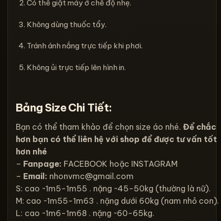
Có thể giặt máy ở chế độ nhẹ.
Không dùng thuốc tẩy.
Tránh ánh nắng trực tiếp khi phơi.
Không ủi trực tiếp lên hình in.
Bảng Size Chi Tiết:
Bạn có thể tham khảo để chọn size áo nhé.
Để chắc
hơn bạn có thể liên hệ với shop để được tư vấn tốt
hơn nhé
–
Fanpage:
FACEBOOK
hoặc
INSTAGRAM
–
Email:
nhonvmc@gmail.com
S: cao ~1m5-1m55 . nặng ~45-50kg (thường là nữ).
M: cao ~1m55-1m63 . nặng dưới 60kg (nam nhỏ con).
L: cao ~1m6-1m68 . nặng ~60-65kg.