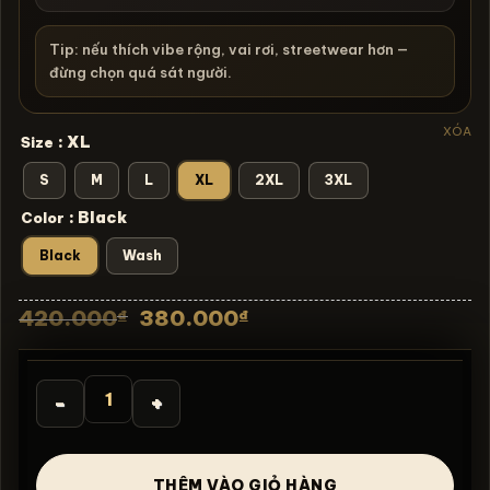
Tip: nếu thích vibe rộng, vai rơi, streetwear hơn —
đừng chọn quá sát người.
XÓA
: XL
Size
S
M
L
XL
2XL
3XL
: Black
Color
Black
Wash
Giá
Giá
420.000
380.000
₫
₫
gốc
hiện
là:
tại
420.000₫.
là:
380.000₫.
Áo thun Yu-Gi-Oh! Exodia the Forbidden One – SPD9 số
THÊM VÀO GIỎ HÀNG