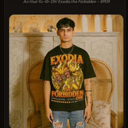
Áo thun Yu-Gi-Oh! Exodia the Forbidden – SPD9