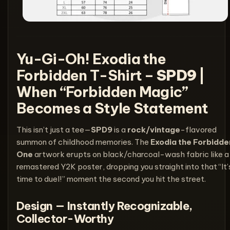
Yu-Gi-Oh! Exodia the
Forbidden T-Shirt –
SPD9
|
When “Forbidden Magic”
Becomes a Style Statement
This isn’t just a tee—
SPD9
is a
rock/vintage
-flavored
summon of childhood memories. The
Exodia the Forbidde
One
artwork erupts on black/charcoal-wash fabric like a
remastered Y2K poster, dropping you straight into that “It’
time to duel!” moment the second you hit the street.
Design — Instantly Recognizable,
Collector-Worthy