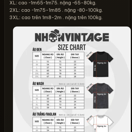
XL: cao ~1m65~1m75. nặng ~65-80kg.
2XL: cao ~1m75-1m85 . nặng ~80-100kg.
3XL: cao trên 1m8-2m . nặng trên 100kg.