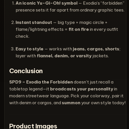
An iconic Yu-Gi-Oh! symbol
— Exodia’s “forbidden”
presence sets it far apart from ordinary graphic tees.
Instant standout
— big type + magic circle +
flame/lightning effects =
fit on fire
in every outfit
check.
Easy to style
— works with
jeans, cargos, shorts
;
layer with
flannel, denim, or varsity
jackets.
Conclusion
SPD9 – Exodia the Forbidden
doesn’t just recall a
tabletop legend—it
broadcasts your personality
in
modern streetwear language. Pick your colorway, pair it
with denim or cargos, and
summon
your own style today!
Product Images