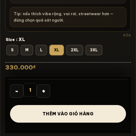
Tip: nếu thích vibe rộng, vai rơi, streetwear hơn —
đừng chọn quá sát người.
XÓA
: XL
Size
S
M
L
XL
2XL
3XL
330.000
₫
Áo thun rock vintage Black Sabbath Cross Skull - B53 s
THÊM VÀO GIỎ HÀNG