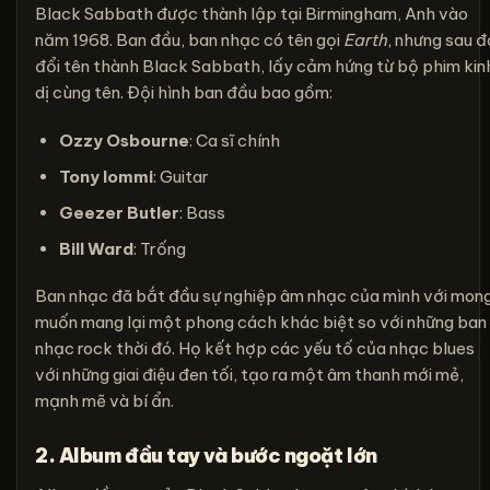
Black Sabbath được thành lập tại Birmingham, Anh vào
năm 1968. Ban đầu, ban nhạc có tên gọi
Earth
, nhưng sau đ
đổi tên thành Black Sabbath, lấy cảm hứng từ bộ phim kin
dị cùng tên. Đội hình ban đầu bao gồm:
Ozzy Osbourne
: Ca sĩ chính
Tony Iommi
: Guitar
Geezer Butler
: Bass
Bill Ward
: Trống
Ban nhạc đã bắt đầu sự nghiệp âm nhạc của mình với mon
muốn mang lại một phong cách khác biệt so với những ban
nhạc rock thời đó. Họ kết hợp các yếu tố của nhạc blues
với những giai điệu đen tối, tạo ra một âm thanh mới mẻ,
mạnh mẽ và bí ẩn.
2. Album đầu tay và bước ngoặt lớn