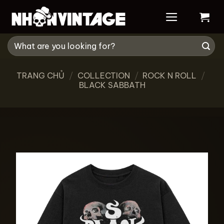
Skip
to
content
Tìm
kiếm:
TRANG CHỦ
/
COLLECTION
/
ROCK N ROLL
/
BLACK SABBATH