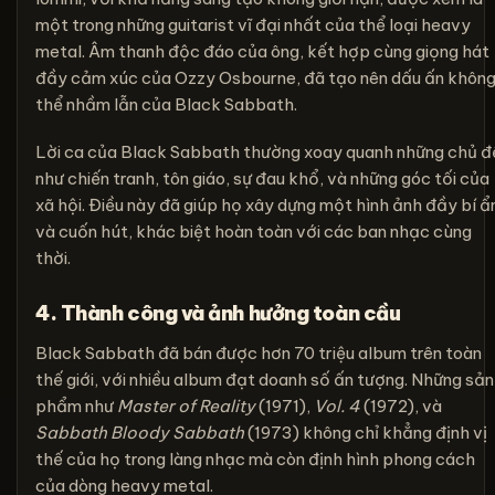
một trong những guitarist vĩ đại nhất của thể loại heavy
metal. Âm thanh độc đáo của ông, kết hợp cùng giọng hát
đầy cảm xúc của Ozzy Osbourne, đã tạo nên dấu ấn khôn
thể nhầm lẫn của Black Sabbath.
Lời ca của Black Sabbath thường xoay quanh những chủ đ
như chiến tranh, tôn giáo, sự đau khổ, và những góc tối của
xã hội. Điều này đã giúp họ xây dựng một hình ảnh đầy bí ẩ
và cuốn hút, khác biệt hoàn toàn với các ban nhạc cùng
thời.
4. Thành công và ảnh hưởng toàn cầu
Black Sabbath đã bán được hơn 70 triệu album trên toàn
thế giới, với nhiều album đạt doanh số ấn tượng. Những sản
phẩm như
Master of Reality
(1971),
Vol. 4
(1972), và
Sabbath Bloody Sabbath
(1973) không chỉ khẳng định vị
thế của họ trong làng nhạc mà còn định hình phong cách
của dòng heavy metal.