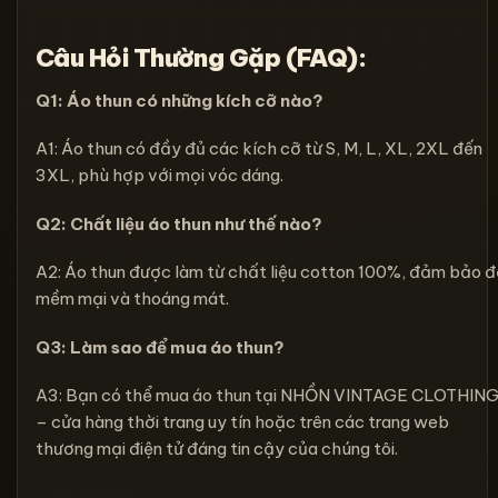
Câu Hỏi Thường Gặp (FAQ):
Q1: Áo thun có những kích cỡ nào?
A1: Áo thun có đầy đủ các kích cỡ từ S, M, L, XL, 2XL đến
3XL, phù hợp với mọi vóc dáng.
Q2: Chất liệu áo thun như thế nào?
A2: Áo thun được làm từ chất liệu cotton 100%, đảm bảo 
mềm mại và thoáng mát.
Q3: Làm sao để mua áo thun
?
A3: Bạn có thể mua áo thun tại NHỒN VINTAGE CLOTHIN
– cửa hàng thời trang uy tín hoặc trên các trang web
thương mại điện tử đáng tin cậy của chúng tôi.