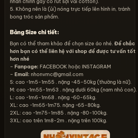
nhân chính gây co rút sợi vải cotton).
5. Không nên là (ủi) nóng trực tiếp lên hình in, tránh
bong tróc sản phẩm.
Bảng Size chi tiết:
Bạn có thể tham khảo để chọn size áo nhé.
Để chắc
hơn bạn có thể liên hệ với shop để được tư vấn tốt
hơn nhé
–
Fanpage:
FACEBOOK
hoặc
INSTAGRAM
–
Email:
nhonvmc@gmail.com
S: cao ~1m5-1m55 . nặng ~45-50kg (thường là nữ).
M: cao ~1m55-1m63 . nặng dưới 60kg (nam nhỏ con).
L: cao ~1m6-1m68 . nặng ~60-65kg.
XL: cao ~1m65~1m75. nặng ~65-80kg.
2XL: cao ~1m75-1m85 . nặng ~80-100kg.
3XL: cao trên 1m8-2m . nặng trên 100kg.