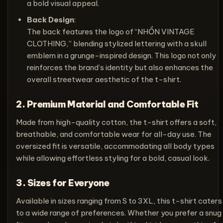
a bold visual appeal.
Back Design
:
The back features the logo of “NHỒN VINTAGE
CLOTHING,” blending stylized lettering with a skull
emblem in a grunge-inspired design. This logo not only
reinforces the brand’s identity but also enhances the
overall streetwear aesthetic of the t-shirt.
2. Premium Material and Comfortable Fit
Made from high-quality cotton, the t-shirt offers a soft,
breathable, and comfortable wear for all-day use. The
oversized fit is versatile, accommodating all body types
while allowing effortless styling for a bold, casual look.
3. Sizes for Everyone
Available in sizes ranging from S to 3XL, this t-shirt caters
to a wide range of preferences. Whether you prefer a snug