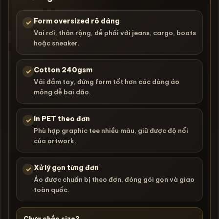
Form oversized rõ dáng
✓
Vai rơi, thân rộng, dễ phối với jeans, cargo, boots
hoặc sneaker.
Cotton 240gsm
✓
Vải đầm tay, đứng form tốt hơn các dòng áo
mỏng dễ bai dão.
In PET theo đơn
✓
Phù hợp graphic tee nhiều màu, giữ được độ nổi
của artwork.
Xử lý gọn từng đơn
✓
Áo được chuẩn bị theo đơn, đóng gói gọn và giao
toàn quốc.
Chưa chắc size?