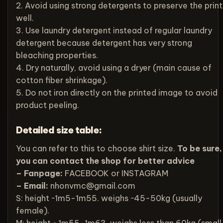
2. Avoid using strong detergents to preserve the print
well.
3. Use laundry detergent instead of regular laundry
detergent because detergent has very strong
bleaching properties.
4. Dry naturally, avoid using a dryer (main cause of
cotton fiber shrinkage).
5. Do not iron directly on the printed image to avoid
product peeling.
Detailed size table:
You can refer to this to choose shirt size.
To be sure,
you can contact the shop for better advice
– Fanpage:
FACEBOOK
or
INSTAGRAM
– Email:
nhonvmc@gmail.com
S: height ~1m5-1m55. weighs ~45-50kg (usually
female).