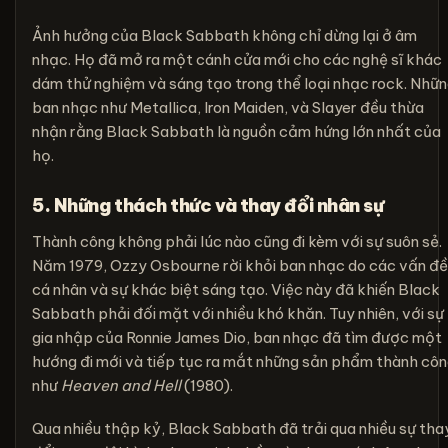
Ảnh hưởng của Black Sabbath không chỉ dừng lại ở âm
nhạc. Họ đã mở ra một cánh cửa mới cho các nghệ sĩ khác
dám thử nghiệm và sáng tạo trong thể loại nhạc rock. Nhữ
ban nhạc như Metallica, Iron Maiden, và Slayer đều thừa
nhận rằng Black Sabbath là nguồn cảm hứng lớn nhất của
họ.
5. Những thách thức và thay đổi nhân sự
Thành công không phải lúc nào cũng đi kèm với sự suôn sẻ.
Năm 1979, Ozzy Osbourne rời khỏi ban nhạc do các vấn đề
cá nhân và sự khác biệt sáng tạo. Việc này đã khiến Black
Sabbath phải đối mặt với nhiều khó khăn. Tuy nhiên, với sự
gia nhập của Ronnie James Dio, ban nhạc đã tìm được một
hướng đi mới và tiếp tục ra mắt những sản phẩm thành cô
như
Heaven and Hell
(1980).
Qua nhiều thập kỷ, Black Sabbath đã trải qua nhiều sự tha