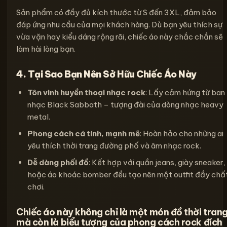
Sản phẩm có đầy đủ kích thước từ S đến 3XL, đảm bảo
đáp ứng nhu cầu của mọi khách hàng. Dù bạn yêu thích sự
vừa vặn hay kiểu dáng rộng rãi, chiếc áo này chắc chắn sẽ
làm hài lòng bạn.
4. Tại Sao Bạn Nên Sở Hữu Chiếc Áo Này
Tôn vinh huyền thoại nhạc rock
: Lấy cảm hứng từ ban
nhạc Black Sabbath – tượng đài của dòng nhạc heavy
metal.
Phong cách cá tính, mạnh mẽ
: Hoàn hảo cho những ai
yêu thích thời trang đường phố và âm nhạc rock.
Dễ dàng phối đồ
: Kết hợp với quần jeans, giày sneaker,
hoặc áo khoác bomber đều tạo nên một outfit đầy chấ
chơi.
Chiếc áo này không chỉ là một món đồ thời tran
mà còn là biểu tượng của phong cách rock đích