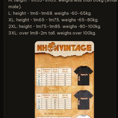
M: height ~ 1m55-1m63. weighs less than 60kg (small
male).
L: height ~ 1m6-1m68. weighs ~60-65kg.
XL: height ~ 1m65 ~ 1m75. weighs ~65-80kg.
2XL: height ~ 1m75-1m85. weighs ~80-100kg.
3XL: over 1m8-2m tall. weighs over 100kg.