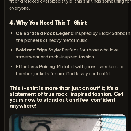
fit or a relaxed oversized style, this shirt has something fo
everyone.
4. Why You Need This T-Shirt
Celebrate a Rock Legend
: Inspired by Black Sabbath
the pioneers of heavy metal music.
Bold and Edgy Style
: Perfect for those who love
streetwear and rock-inspired fashion.
Effortless Pairing
: Match it with jeans, sneakers, or
bomber jackets for an effortlessly cool outfit.
This t-shirt is more than just an outfit; it’s a
statement of true rock-inspired fashion. Get
yours now to stand out and feel confident
anywhere!