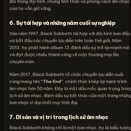
đổi trong đội hình, nhưng tinh thần và phong cách âm nhạc
của họ vẫn giữ vững.
6. Sự tái hợp và những năm cuối sự nghiệp
Vào năm 1997, Black Sabbath tái hợp với đội hình ban đầu
và bắt đầu các chuyến lưu diễn trên toàn thế giới. Năm
2013, họ phát hành album
13
, đánh dấu sự trở lại mạnh mẽ
và đạt được nhiều thành công về mặt thương mại lẫn
chuyên môn.
Năm 2017, Black Sabbath tổ chức chuyến lưu diễn cuối
cùng mang tên
“The End”
, chính thức khép lại hành trình
âm nhạc hơn 50 năm. Đây là một dấu mốc quan trọng tron
lịch sử âm nhạc, đánh dấu sự kết thúc của một trong nhữn
ban nhạc vĩ đại nhất mọi thời đại.
7. Di sản và vị trí trong lịch sử âm nhạc
Black Sabbath không chỉ là một ban nhạc, họ là biểu tượn