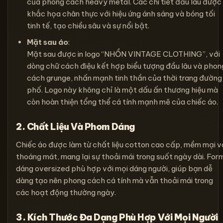
của phong cách heavy metal. Các chi tiết đầu lâu được
khắc họa chân thực với hiệu ứng ánh sáng và bóng tối
tinh tế, tạo chiều sâu và sự nổi bật.
Mặt sau áo
:
Mặt sau được in logo “NHỒN VINTAGE CLOTHING”, với
dòng chữ cách điệu kết hợp biểu tượng đầu lâu và phon
cách grunge, nhấn mạnh tinh thần của thời trang đường
phố. Logo này không chỉ là một dấu ấn thương hiệu mà
còn hoàn thiện tổng thể cá tính mạnh mẽ của chiếc áo.
2. Chất Liệu Và Phom Dáng
Chiếc áo được làm từ chất liệu cotton cao cấp, mềm mại v
thoáng mát, mang lại sự thoải mái trong suốt ngày dài. For
dáng oversized phù hợp với mọi dáng người, giúp bạn dễ
dàng tạo nên phong cách cá tính mà vẫn thoải mái trong
các hoạt động thường ngày.
3. Kích Thước Đa Dạng Phù Hợp Với Mọi Người