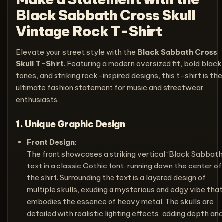
Black Sabbath Cross Skull
Vintage Rock T-Shirt
Elevate your street style with the
Black Sabbath Cross
Skull T-Shirt
. Featuring a modern oversized fit, bold black
tones, and striking rock-inspired designs, this t-shirt is the
ultimate fashion statement for music and streetwear
enthusiasts.
1. Unique Graphic Design
Front Design
:
The front showcases a striking vertical “Black Sabbat
text in a classic Gothic font, running down the center of
the shirt. Surrounding the text is a layered design of
multiple skulls, exuding a mysterious and edgy vibe tha
embodies the essence of heavy metal. The skulls are
detailed with realistic lighting effects, adding depth an