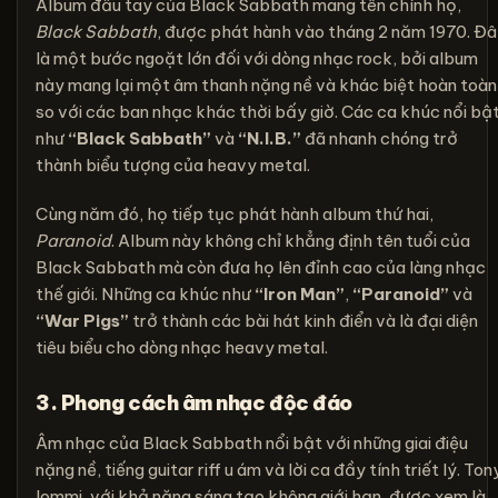
Album đầu tay của Black Sabbath mang tên chính họ,
Black Sabbath
, được phát hành vào tháng 2 năm 1970. Đ
là một bước ngoặt lớn đối với dòng nhạc rock, bởi album
này mang lại một âm thanh nặng nề và khác biệt hoàn toàn
so với các ban nhạc khác thời bấy giờ. Các ca khúc nổi bậ
như
“Black Sabbath”
và
“N.I.B.”
đã nhanh chóng trở
thành biểu tượng của heavy metal.
Cùng năm đó, họ tiếp tục phát hành album thứ hai,
Paranoid
. Album này không chỉ khẳng định tên tuổi của
Black Sabbath mà còn đưa họ lên đỉnh cao của làng nhạc
thế giới. Những ca khúc như
“Iron Man”
,
“Paranoid”
và
“War Pigs”
trở thành các bài hát kinh điển và là đại diện
tiêu biểu cho dòng nhạc heavy metal.
3. Phong cách âm nhạc độc đáo
Âm nhạc của Black Sabbath nổi bật với những giai điệu
nặng nề, tiếng guitar riff u ám và lời ca đầy tính triết lý. Ton
Iommi, với khả năng sáng tạo không giới hạn, được xem là