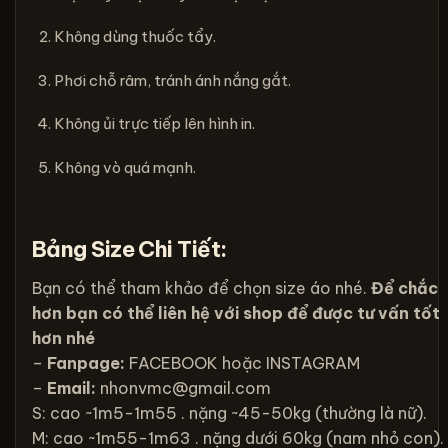
Không dùng thuốc tẩy.
Phơi chỗ râm, tránh ánh nắng gắt.
Không ủi trực tiếp lên hình in.
Không vò quá mạnh.
Bảng Size Chi Tiết:
Bạn có thể tham khảo để chọn size áo nhé.
Để chắc
hơn bạn có thể liên hệ với shop để được tư vấn tốt
hơn nhé
–
Fanpage:
FACEBOOK
hoặc
INSTAGRAM
–
Email:
nhonvmc@gmail.com
S: cao ~1m5-1m55 . nặng ~45-50kg (thường là nữ).
M: cao ~1m55-1m63 . nặng dưới 60kg (nam nhỏ con).