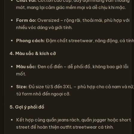
Chất vải:
Cotton cao cấp, dày dặn nhưng vẫn thoáng
mát, mang lại cảm giác mềm mại và dễ chịu khi mặc.
Form áo:
Oversized – rộng rãi, thoải mái, phù hợp với
nhiều vóc dáng và giới tính.
Phong cách:
Đậm chất streetwear, năng động, cá tính
4. Màu sắc & kích cỡ
Màu sắc:
Đen cổ điển – dễ phối đồ, không bao giờ lỗi
mốt.
Size:
Đủ size từ S đến 3XL – phù hợp cho cả nam và nữ
từ form nhỏ đến ngoại cỡ.
5. Gợi ý phối đồ
Kết hợp cùng quần jeans rách, quần jogger hoặc short
street để hoàn thiện outfit streetwear cá tính.