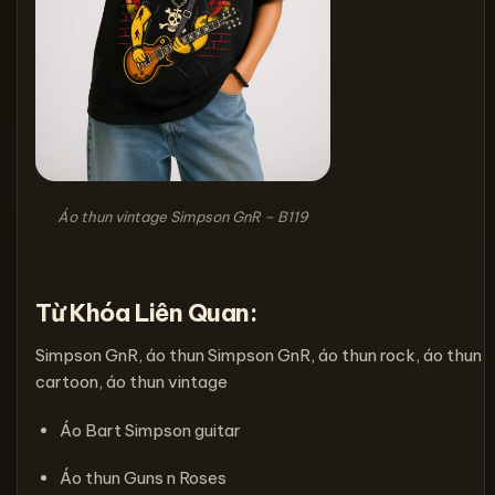
Áo thun vintage Simpson GnR – B119
Từ Khóa Liên Quan:
Simpson GnR, áo thun Simpson GnR, áo thun rock, áo thun
cartoon, áo thun vintage
Áo Bart Simpson guitar
Áo thun Guns n Roses