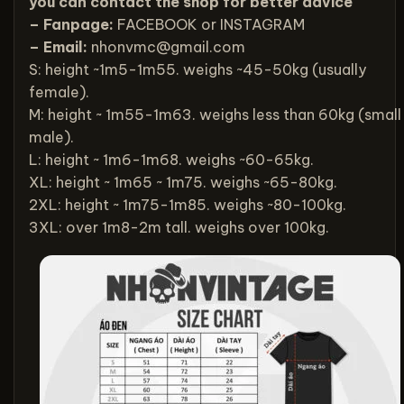
you can contact the shop for better advice
– Fanpage:
FACEBOOK
or
INSTAGRAM
– Email:
nhonvmc@gmail.com
S: height ~1m5-1m55. weighs ~45-50kg (usually
female).
M: height ~ 1m55-1m63. weighs less than 60kg (small
male).
L: height ~ 1m6-1m68. weighs ~60-65kg.
XL: height ~ 1m65 ~ 1m75. weighs ~65-80kg.
2XL: height ~ 1m75-1m85. weighs ~80-100kg.
3XL: over 1m8-2m tall. weighs over 100kg.