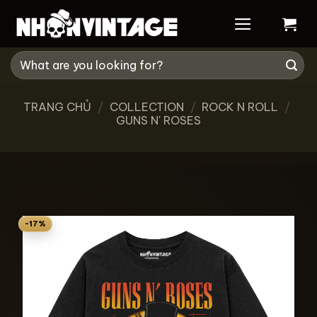
Skip
to
content
Tìm
kiếm:
TRANG CHỦ
/
COLLECTION
/
ROCK N ROLL
/
GUNS N' ROSES
-17%