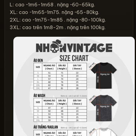
L: cao ~1m6-1m68 . nặng ~60-65kg.
XL: cao ~1m65~1m75. nặng ~65-80kg.
2XL: cao ~1m75-1m85 . nặng ~80-100kg.
3XL: cao trên 1m8-2m . nặng trên 100kg.