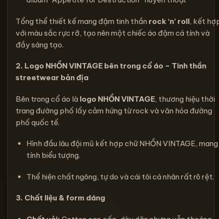
Tổng thể thiết kế mang đậm tinh thần
rock ‘n’ roll
, kết hợ
với màu sắc rực rỡ, tạo nên một chiếc áo đậm cá tính và
đầy sáng tạo.
2. Logo NHỒN VINTAGE bên trong cổ áo – Tinh thần
streetwear bản địa
Bên trong cổ áo là
logo NHỒN VINTAGE
, thương hiệu thời
trang đường phố lấy cảm hứng từ rock và văn hóa đường
phố quốc tế.
Hình đầu lâu đội mũ kết hợp chữ NHỒN VINTAGE, mang
tính biểu tượng.
Thể hiện chất ngông, tự do và cái tôi cá nhân rất rõ rệt.
3. Chất liệu & form dáng