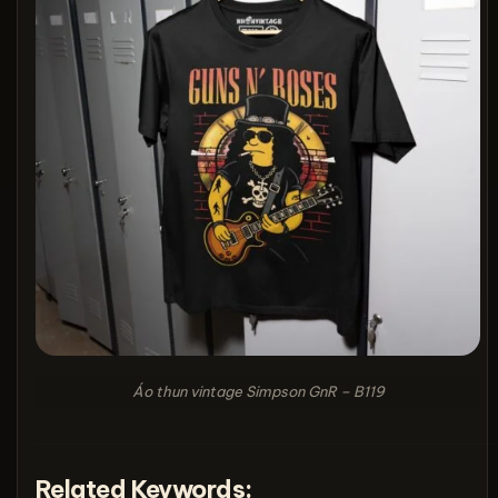
Áo thun vintage Simpson GnR – B119
Related Keywords: