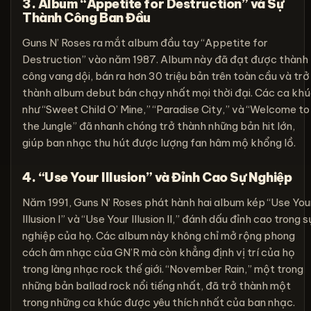
3. Album “Appetite for Destruction” và Sự
Thành Công Ban Đầu
Guns N’ Roses ra mắt album đầu tay “Appetite for
Destruction” vào năm 1987. Album này đã đạt được thành
công vang dội, bán ra hơn 30 triệu bản trên toàn cầu và trở
thành album debut bán chạy nhất mọi thời đại. Các ca kh
như “Sweet Child O’ Mine,” “Paradise City,” và “Welcome to
the Jungle” đã nhanh chóng trở thành những bản hit lớn,
giúp ban nhạc thu hút được lượng fan hâm mộ khổng lồ.
4. “Use Your Illusion” và Đỉnh Cao Sự Nghiệp
Năm 1991, Guns N’ Roses phát hành hai album kép “Use You
Illusion I” và “Use Your Illusion II,” đánh dấu đỉnh cao trong s
nghiệp của họ. Các album này không chỉ mở rộng phong
cách âm nhạc của GN’R mà còn khẳng định vị trí của họ
trong làng nhạc rock thế giới. “November Rain,” một trong
những bản ballad rock nổi tiếng nhất, đã trở thành một
trong những ca khúc được yêu thích nhất của ban nhạc.