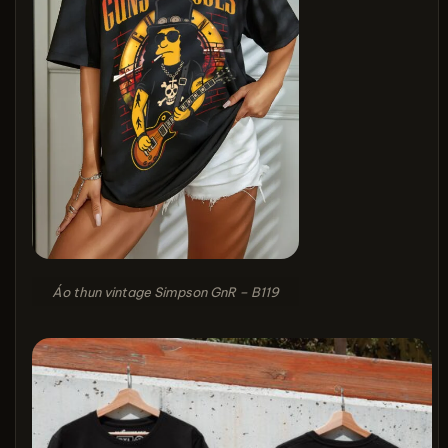
Áo thun vintage Simpson GnR – B119