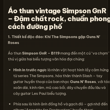
Áo thun vintage Simpson GnR
– Đậm chất rock, chuẩn phon
cách đường phố
1. Thiết kế độc đáo: Khi The Simpsons gặp Guns N’
Roses
Áo thun
Simpson GnR – B119
mang đến một cú “va chạm”
thú vị giữa hai biểu tượng văn hóa đại chúng:
Hình in trước ngực
là nhân vật hoạt hình lấy cảm hứng
từ series The Simpsons, hóa thân thành Slash – tay
guitar huyền thoại của ban nhạc
Guns N’ Roses
, với tóc
xoăn dài, kính râm, mũ cao bồi, dây chuyền đầu lâu và
cây guitar Les Paul biểu tượng.
Phía sau là hình ảnh đồng hồ và gạch đỏ – gợi nhớ đến
album “Appetite for Destruction” huyền thoại.