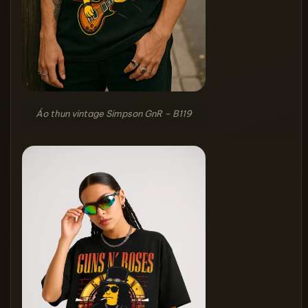
Áo thun vintage Simpson GnR – B119