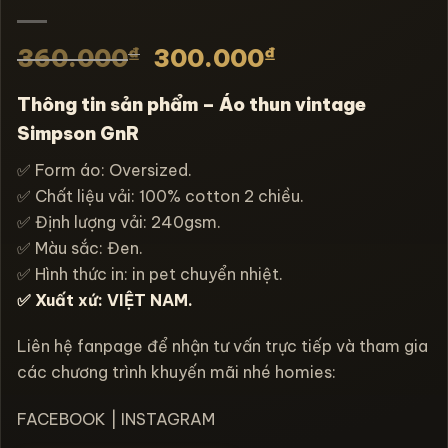
₫
₫
360.000
300.000
Thông tin sản phẩm – Áo thun vintage
Simpson GnR
✅ Form áo: Oversized.
✅ Chất liệu vải: 100% cotton 2 chiều.
✅ Định lượng vải: 240gsm.
✅ Màu sắc: Đen.
✅ Hình thức in: in pet chuyển nhiệt.
✅ Xuất xứ: VIỆT NAM.
Liên hệ fanpage để nhận tư vấn trực tiếp và tham gia
các chương trình khuyến mãi nhé homies:
FACEBOOK
|
INSTAGRAM