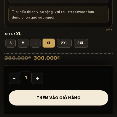
Tip: nếu thích vibe rộng, vai rơi, streetwear hơn —
đừng chọn quá sát người.
XÓA
: XL
Size
S
M
L
XL
2XL
3XL
Giá
Giá
360.000
300.000
₫
₫
gốc
hiện
là:
tại
360.000₫.
là:
300.000₫.
Áo thun vintage Simpson GnR- B119 số lượng
THÊM VÀO GIỎ HÀNG