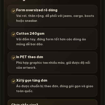
Form oversized rõ dáng
✓
Vai rơi, thân rộng, dễ phối với jeans, cargo, boots
hoặc sneaker.
Cotton 240gsm
✓
Vải đầm tay, đứng form tốt hơn các dòng áo
mỏng dễ bai dão.
In PET theo đơn
✓
Phù hợp graphic tee nhiều màu, giữ được độ nổi
của artwork.
Xử lý gọn từng đơn
✓
Áo được chuẩn bị theo đơn, đóng gói gọn và giao
toàn quốc.
Chưa chắc size?