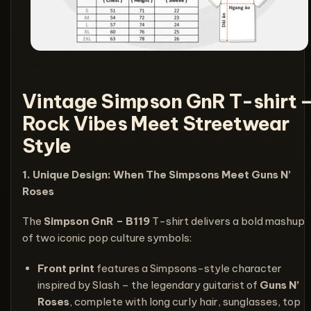
Vintage Simpson GnR T-shirt 
Rock Vibes Meet Streetwear
Style
1. Unique Design: When The Simpsons Meet Guns N’
Roses
The
Simpson GnR – B119
T-shirt delivers a bold mashup
of two iconic pop culture symbols:
Front print
features a Simpsons-style character
inspired by Slash – the legendary guitarist of
Guns N’
Roses
, complete with long curly hair, sunglasses, top