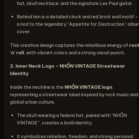
hat, skull necklace, and the signature Les Paul guitar.
Behind him is a detailed clock and red brick wall motif –
a nod to the legendary “Appetite for Destruction” albu
cover.
This creative design captures the rebellious energy of
roc
‘n’ roll
, with vibrant colors and a strong visual punch.
2. Inner Neck Logo – NHỒN VINTAGE Streetwear
Identity
Inside the neckline is the
NHỒN VINTAGE logo
,
representing a streetwear label inspired by rock music and
global urban culture.
The skull wearing a fedora hat, paired with “NHỒN
VINTAGE”, creates a bold identity.
It symbolizes rebellion, freedom, and strong personal