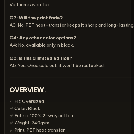
Vietnam’s weather.
Q3: Will the print fade?
A3: No. PET heat-transfer keeps it sharp and long-lasting
Q4: Any other color options?
A4: No, available only in black.
Q5: Is this a limited edition?
A5: Yes. Once sold out, it won’t be restocked.
OVERVIEW:
✅ Fit: Oversized
✅ Color: Black
✅ Fabric: 100% 2-way cotton
✅ Weight: 240gsm
✅ Print: PET heat transfer