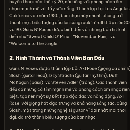
huyền thoại của thế kỷ 20, nổi tiếng với phong cách âm
nhạc mạnh mẽ và đầy sức sống. Thành lập tại Los Angeles
California vào năm 1985, ban nhạc này nhanh chóng trở
thành một biểu tượng của làn sóng rock ‘n’ roll thập niên 80
và 90. Guns N’ Roses được biết đến với những bản hit kinh
điển như “Sweet Child O’ Mine,” “November Rain,” và
“Welcome to the Jungle.”
2. Hình Thành và Thành Viên Ban Đầu
Guns N’ Roses được thành lập bởi Axl Rose (giọng ca chính)
Slash (guitar lead), Izzy Stradlin (guitar rhythm), Duff
McKagan (bass), và Steven Adler (trống). Các thành viên
đều có những cá tính mạnh mẽ và phong cách âm nhạc riê
biệt, tạo nên một sự kết hợp độc đáo và năng động. Axl
Rose, với giọng hát đặc trưng và khả năng sáng tác, cùng
Slash, một trong những nghệ sĩ guitar vĩ đại nhất mọi thời
đại, đã trở thành biểu tượng của ban nhạc.