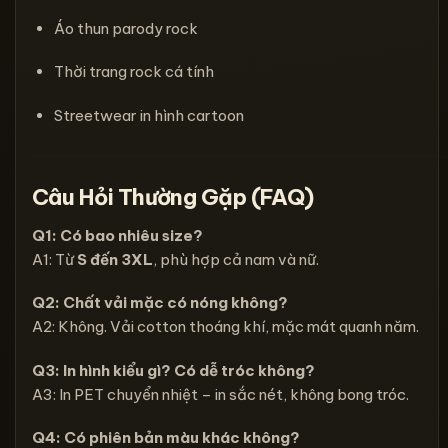
Áo thun parody rock
Thời trang rock cá tính
Streetwear in hình cartoon
Câu Hỏi Thường Gặp (FAQ)
Q1: Có bao nhiêu size?
A1: Từ
S đến 3XL
, phù hợp cả nam và nữ.
Q2: Chất vải mặc có nóng không?
A2: Không. Vải cotton thoáng khí, mặc mát quanh năm.
Q3: In hình kiểu gì? Có dễ tróc không?
A3: In PET chuyển nhiệt – in sắc nét, không bong tróc.
Q4: Có phiên bản màu khác không?