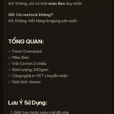
A4: Không, chỉ có bản
màu đen
duy nhất.
Q5: Có restock không?
A5: Không. Hết hàng là ngưng sản xuất.
TỔNG QUAN:
✅ Form: Oversized
✅ Màu: Đen.
✅ Vải: Cotton 2 chiều
✅ Định lượng: 240gsm
✅ Công nghệ in: PET chuyển nhiệt
✅ Giới tính: Unisex
Lưu Ý Sử Dụng:
Giặt tay hoặc máy chế độ nhẹ.