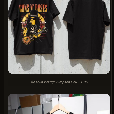
Áo thun vintage Simpson GnR – B119