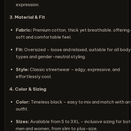
expression.
3. Material & Fit
Fabric:
Premium cotton, thick yet breathable, offering 
soft and comfortable feel.
Fit:
Oversized – loose and relaxed, suitable for all body
types and gender-neutral styling.
Style:
Classic streetwear – edgy, expressive, and
effortlessly cool.
4. Color & Sizing
Color:
Timeless black – easy to mix and match with an
outfit.
Sizes:
Available from S to 3XL – inclusive sizing for bo
men and women, from slim to plus-size.