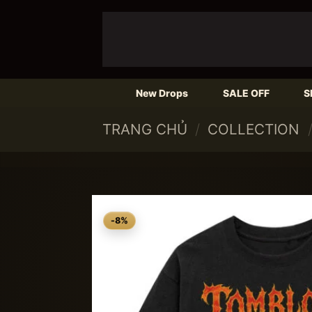
Skip
to
content
New Drops
SALE OFF
Sh
TRANG CHỦ
/
COLLECTION
-8%