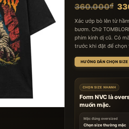
₫
360.000
33
Xác ướp bò lên từ hầ
bươm. Chữ TOMBLORD 
phim kinh dị cũ. Có m
trước khi đặt để chọn
HƯỚNG DẪN CHỌN SIZ
CHỌN SIZE NHANH
Form NVC là over
muốn mặc.
Mặc đúng oversized
Chọn size thường mặc