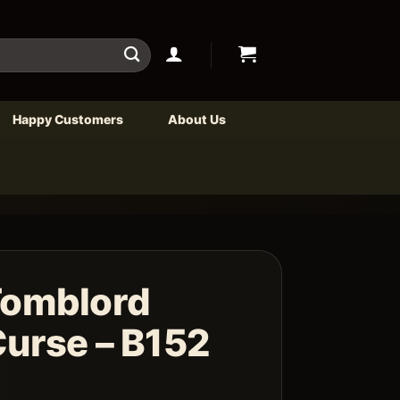
Happy Customers
About Us
Tomblord
Curse – B152