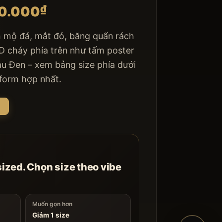
₫
0.000
m mộ đá, mắt đỏ, băng quấn rách
cháy phía trên như tấm poster
àu Đen – xem bảng size phía dưới
 form hợp nhất.
E
sized. Chọn size theo vibe
Muốn gọn hơn
Giảm 1 size