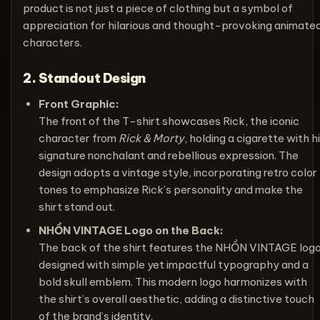
product is not just a piece of clothing but a symbol of
appreciation for hilarious and thought-provoking animate
characters.
2. Standout Design
Front Graphic:
The front of the T-shirt showcases Rick, the iconic
character from
Rick & Morty
, holding a cigarette with h
signature nonchalant and rebellious expression. The
design adopts a vintage style, incorporating retro color
tones to emphasize Rick’s personality and make the
shirt stand out.
NHỒN VINTAGE Logo on the Back:
The back of the shirt features the NHỒN VINTAGE logo
designed with simple yet impactful typography and a
bold skull emblem. This modern logo harmonizes with
the shirt’s overall aesthetic, adding a distinctive touch
of the brand’s identity.