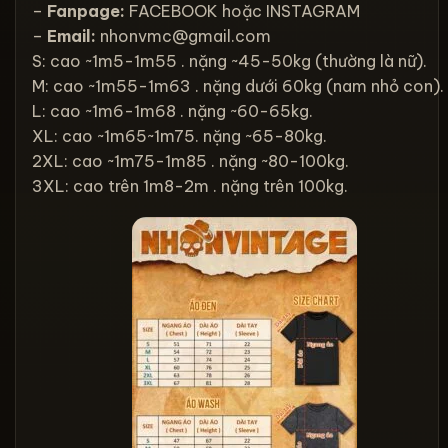
–
Fanpage:
FACEBOOK
hoặc
INSTAGRAM
–
Email:
nhonvmc@gmail.com
S: cao ~1m5-1m55 . nặng ~45-50kg (thường là nữ).
M: cao ~1m55-1m63 . nặng dưới 60kg (nam nhỏ con).
L: cao ~1m6-1m68 . nặng ~60-65kg.
XL: cao ~1m65~1m75. nặng ~65-80kg.
2XL: cao ~1m75-1m85 . nặng ~80-100kg.
3XL: cao trên 1m8-2m . nặng trên 100kg.