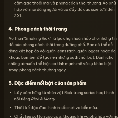
cảm giác thoải mái và phong cách thời thượng. Áo phù
hợp với mọi dáng người và có đầy đủ các size từ S đến
3XL.
4. Phong cách thời trang
Áo thun “Smoking Rick” là lựa chọn hoàn hảo cho những tín
đồ của phong cách thời trang đường phố. Bạn có thể dễ
dàng kết hợp áo với quần jeans rách, quần jogger hoặc áo
khoác bomber để tạo nên những outfit nổi bật. Dành cho
những ai muốn thể hiện cá tính mạnh mẽ và sự khác biệt
trong phong cách thường ngày.
5. Đặc điểm nổi bật của sản phẩm
Lấy cảm hứng từ nhân vật Rick trong series hoạt hình
nổi tiếng
Rick & Morty
.
Thiết kế độc đáo, hình in sắc nét và bền màu.
Chất liệu cotton cao cấp, thoáng khí và phù hợp với mọ