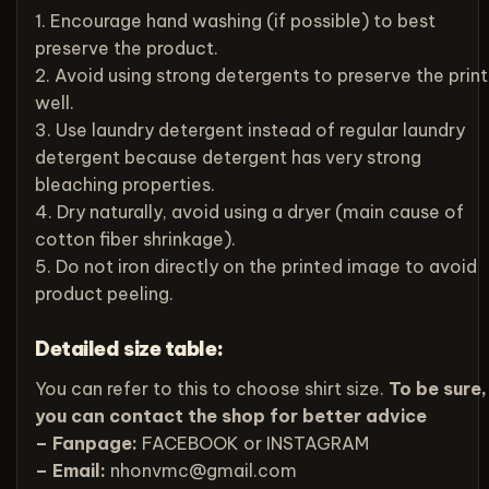
1. Encourage hand washing (if possible) to best
preserve the product.
2. Avoid using strong detergents to preserve the print
well.
3. Use laundry detergent instead of regular laundry
detergent because detergent has very strong
bleaching properties.
4. Dry naturally, avoid using a dryer (main cause of
cotton fiber shrinkage).
5. Do not iron directly on the printed image to avoid
product peeling.
Detailed size table:
You can refer to this to choose shirt size.
To be sure,
you can contact the shop for better advice
– Fanpage:
FACEBOOK
or
INSTAGRAM
– Email:
nhonvmc@gmail.com