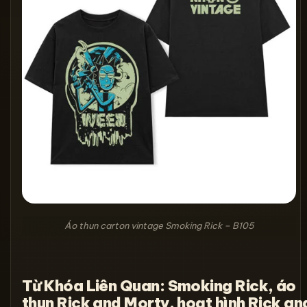
Áo thun carton vintage Smoking Rick – B105
Từ Khóa Liên Quan: Smoking Rick, áo
thun Rick and Morty, hoạt hình Rick an