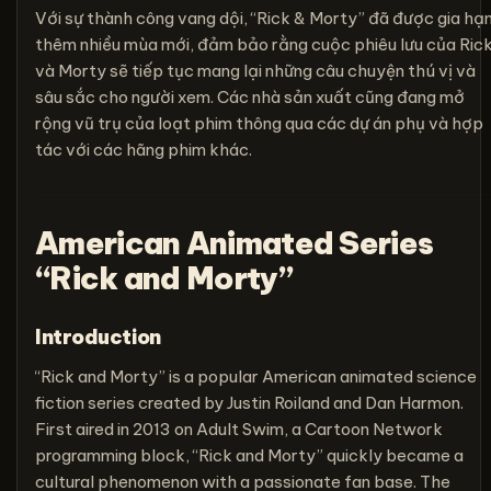
Với sự thành công vang dội, “Rick & Morty” đã được gia hạ
thêm nhiều mùa mới, đảm bảo rằng cuộc phiêu lưu của Ric
và Morty sẽ tiếp tục mang lại những câu chuyện thú vị và
sâu sắc cho người xem. Các nhà sản xuất cũng đang mở
rộng vũ trụ của loạt phim thông qua các dự án phụ và hợp
tác với các hãng phim khác.
American Animated Series
“Rick and Morty”
Introduction
“Rick and Morty” is a popular American animated science
fiction series created by Justin Roiland and Dan Harmon.
First aired in 2013 on Adult Swim, a Cartoon Network
programming block, “Rick and Morty” quickly became a
cultural phenomenon with a passionate fan base. The