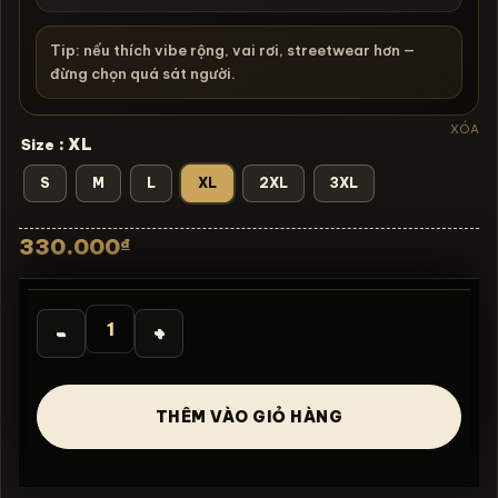
Tip: nếu thích vibe rộng, vai rơi, streetwear hơn —
đừng chọn quá sát người.
XÓA
: XL
Size
S
M
L
XL
2XL
3XL
330.000
₫
Áo thun carton vintage Smoking Rick - B105 số lượng
THÊM VÀO GIỎ HÀNG