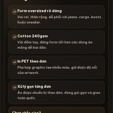
Form oversized rõ dáng
✓
Vai rơi, thân rộng, dễ phối với jeans, cargo, boots
hoặc sneaker.
Cotton 240gsm
✓
Vải đầm tay, đứng form tốt hơn các dòng áo
mỏng dễ bai dão.
In PET theo đơn
✓
Phù hợp graphic tee nhiều màu, giữ được độ nổi
của artwork.
Xử lý gọn từng đơn
✓
Áo được chuẩn bị theo đơn, đóng gói gọn và giao
toàn quốc.
Chưa chắc size?