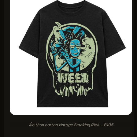
Áo thun carton vintage Smoking Rick – B105