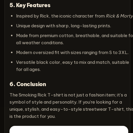
5. Key Features
Inspired by Rick, the iconic character from
Rick & Morty
Unique design with sharp, long-lasting prints.
Made from premium cotton, breathable, and suitable fo
all weather conditions.
Modern oversized fit with sizes ranging from S to 3XL.
Versatile black color, easy to mix and match, suitable
for all ages.
6. Conclusion
The Smoking Rick T-shirt is not just a fashion item; it’s a
symbol of style and personality. If you’re looking for a
unique, stylish, and easy-to-style streetwear T-shirt, thi
is the product for you.