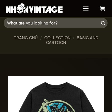
Skip
to
content
Tìm
kiếm:
TRANG CHỦ
/
COLLECTION
/
BASIC AND
CARTOON