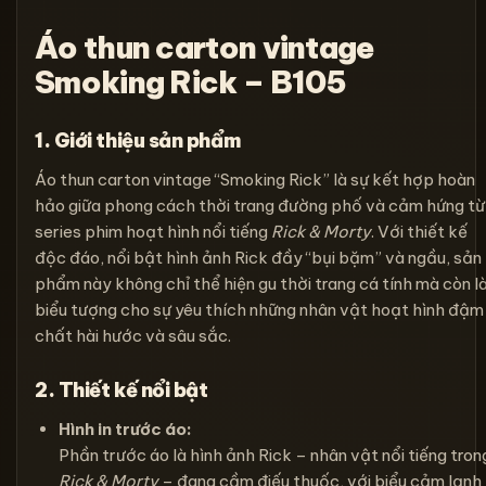
Áo thun carton vintage
Smoking Rick – B105
1. Giới thiệu sản phẩm
Áo thun carton vintage “Smoking Rick” là sự kết hợp hoàn
hảo giữa phong cách thời trang đường phố và cảm hứng từ
series phim hoạt hình nổi tiếng
Rick & Morty
. Với thiết kế
độc đáo, nổi bật hình ảnh Rick đầy “bụi bặm” và ngầu, sản
phẩm này không chỉ thể hiện gu thời trang cá tính mà còn l
biểu tượng cho sự yêu thích những nhân vật hoạt hình đậm
chất hài hước và sâu sắc.
2. Thiết kế nổi bật
Hình in trước áo:
Phần trước áo là hình ảnh Rick – nhân vật nổi tiếng tron
Rick & Morty
– đang cầm điếu thuốc, với biểu cảm lạnh