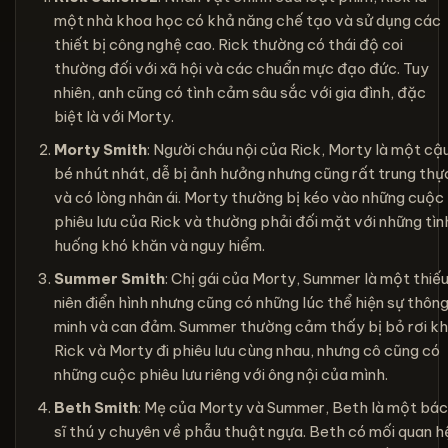
một nhà khoa học có khả năng chế tạo và sử dụng các
thiết bị công nghệ cao. Rick thường có thái độ coi
thường đối với xã hội và các chuẩn mực đạo đức. Tuy
nhiên, anh cũng có tình cảm sâu sắc với gia đình, đặc
biệt là với Morty.
Morty Smith
: Người cháu nội của Rick, Morty là một cậ
bé nhút nhát, dễ bị ảnh hưởng nhưng cũng rất trung thự
và có lòng nhân ái. Morty thường bị kéo vào những cuộc
phiêu lưu của Rick và thường phải đối mặt với những tìn
huống khó khăn và nguy hiểm.
Summer Smith
: Chị gái của Morty, Summer là một thiế
niên điển hình nhưng cũng có những lúc thể hiện sự thôn
minh và can đảm. Summer thường cảm thấy bị bỏ rơi kh
Rick và Morty đi phiêu lưu cùng nhau, nhưng cô cũng có
những cuộc phiêu lưu riêng với ông nội của mình.
Beth Smith
: Mẹ của Morty và Summer, Beth là một bác
sĩ thú y chuyên về phẫu thuật ngựa. Beth có mối quan h