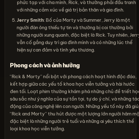
phức tạp với cha mình, Rick, và thường phải đấu tranh
với những cảm xúc về giá trị bản thân và gia đình.
Jerry Smith
: Bố của Morty và Summer, Jerry là một
người đàn ông thiếu tự tin và thường bị coi thường bởi
những người xung quanh, đặc biệt là Rick. Tuy nhiên, Jerr
vẫn cố gắng duy trì gia đình mình và có những lúc thể
hiện sự can đảm và tình yêu thương.
Phong cách và ảnh hưởng
“Rick & Morty” nổi bật với phong cách hoạt hình độc đáo,
kết hợp giữa các yếu tố khoa học viễn tưởng và hài hước
đen tối. Loạt phim thường khám phá những chủ đề triết họ
sâu sắc như ý nghĩa của sự tồn tại, tự do ý chí, và những tá
động của công nghệ lên con người. Những yếu tố này đã gi
“Rick and Morty” thu hút được một lượng lớn người hâm mộ
đặc biệt là những người trẻ tuổi và những ai yêu thích thể
loại khoa học viễn tưởng.