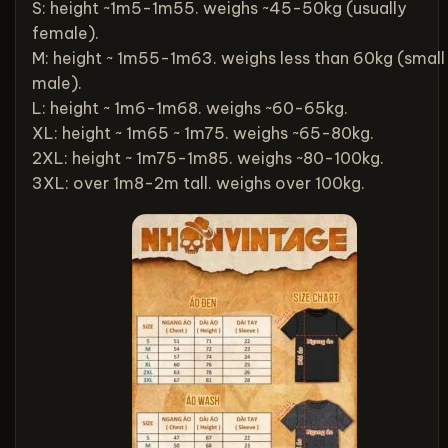
S: height ~1m5-1m55. weighs ~45-50kg (usually
female).
M: height ~ 1m55-1m63. weighs less than 60kg (small
male).
L: height ~ 1m6-1m68. weighs ~60-65kg.
XL: height ~ 1m65 ~ 1m75. weighs ~65-80kg.
2XL: height ~ 1m75-1m85. weighs ~80-100kg.
3XL: over 1m8-2m tall. weighs over 100kg.